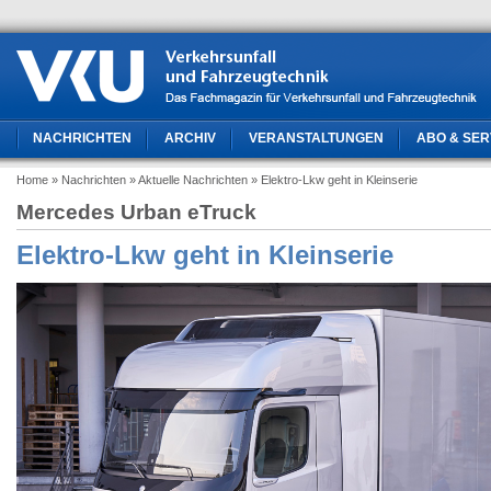
NACHRICHTEN
ARCHIV
VERANSTALTUNGEN
ABO & SER
Home
» Nachrichten
» Aktuelle Nachrichten
» Elektro-Lkw geht in Kleinserie
Mercedes Urban eTruck
Elektro-Lkw geht in Kleinserie