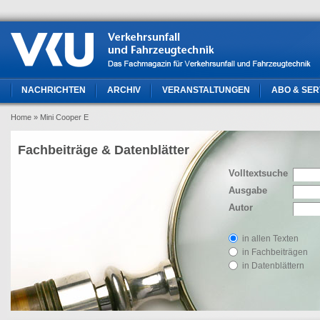
NACHRICHTEN
ARCHIV
VERANSTALTUNGEN
ABO & SER
Home
» Mini Cooper E
Fachbeiträge & Datenblätter
Volltextsuche
Ausgabe
Autor
in allen Texten
in Fachbeiträgen
in Datenblättern