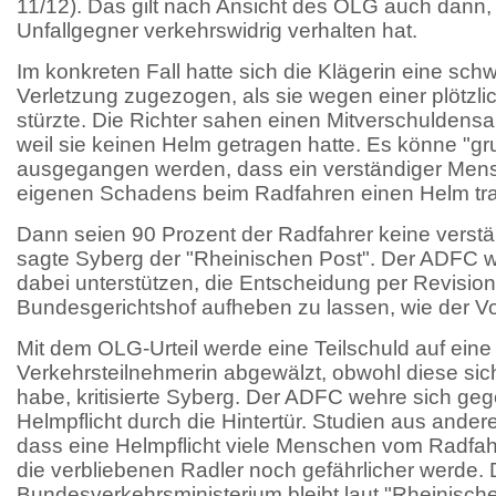
11/12). Das gilt nach Ansicht des OLG auch dann,
Unfallgegner verkehrswidrig verhalten hat.
Im konkreten Fall hatte sich die Klägerin eine sch
Verletzung zugezogen, als sie wegen einer plötzli
stürzte. Die Richter sahen einen Mitverschuldensa
weil sie keinen Helm getragen hatte. Es könne "g
ausgegangen werden, dass ein verständiger Men
eigenen Schadens beim Radfahren einen Helm trag
Dann seien 90 Prozent der Radfahrer keine vers
sagte Syberg der "Rheinischen Post". Der ADFC wi
dabei unterstützen, die Entscheidung per Revisio
Bundesgerichtshof aufheben zu lassen, wie der Vo
Mit dem OLG-Urteil werde eine Teilschuld auf ein
Verkehrsteilnehmerin abgewälzt, obwohl diese sich
habe, kritisierte Syberg. Der ADFC wehre sich geg
Helmpflicht durch die Hintertür. Studien aus ande
dass eine Helmpflicht viele Menschen vom Radfah
die verbliebenen Radler noch gefährlicher werde.
Bundesverkehrsministerium bleibt laut "Rheinischer