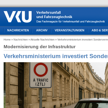
NACHRICHTEN
ARCHIV
VERANSTALTUNGEN
ABO & SER
Home
» Nachrichten
» Aktuelle Nachrichten
» Verkehrsministerium investiert Sonderver
Modernisierung der Infrastruktur
Verkehrsministerium investiert Sond