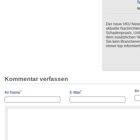
N
I
Der neue VKU Newsle
aktuelle Nachrichte
Schadenpraxis, Unfa
dem zusätzlichen V
Sie kein Branchenev
immer top informiert
Kommentar verfassen
Ih
*
*
Ihr Name
E-Mail