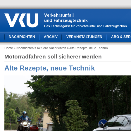
NACHRICHTEN
ARCHIV
VERANSTALTUNGEN
ABO & SER
Home
» Nachrichten
» Aktuelle Nachrichten
» Alte Rezepte, neue Technik
Motorradfahren soll sicherer werden
Alte Rezepte, neue Technik