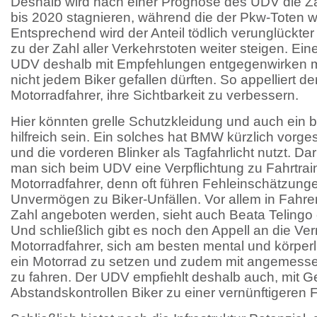
Deshalb wird nach einer Prognose des UDV die Za
bis 2020 stagnieren, während die der Pkw-Toten we
Entsprechend wird der Anteil tödlich verunglückter 
zu der Zahl aller Verkehrstoten weiter steigen. Ein
UDV deshalb mit Empfehlungen entgegenwirken mö
nicht jedem Biker gefallen dürften. So appelliert d
Motorradfahrer, ihre Sichtbarkeit zu verbessern.
Hier könnten grelle Schutzkleidung und auch ein br
hilfreich sein. Ein solches hat BMW kürzlich vorges
und die vorderen Blinker als Tagfahrlicht nutzt. D
man sich beim UDV eine Verpflichtung zu Fahrtrain
Motorradfahrer, denn oft führen Fehleinschätzung
Unvermögen zu Biker-Unfällen. Vor allem in Fahrert
Zahl angeboten werden, sieht auch Beata Telingo 
Und schließlich gibt es noch den Appell an die Ver
Motorradfahrer, sich am besten mental und körperli
ein Motorrad zu setzen und zudem mit angemesse
zu fahren. Der UDV empfiehlt deshalb auch, mit G
Abstandskontrollen Biker zu einer vernünftigeren 