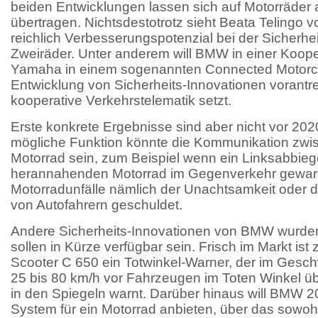
beiden Entwicklungen lassen sich auf Motorräder a
übertragen. Nichtsdestotrotz sieht Beata Telingo
reichlich Verbesserungspotenzial bei der Sicherhei
Zweiräder. Unter anderem will BMW in einer Koop
Yamaha in einem sogenannten Connected Motorcy
Entwicklung von Sicherheits-Innovationen vorantre
kooperative Verkehrstelematik setzt.
Erste konkrete Ergebnisse sind aber nicht vor 202
mögliche Funktion könnte die Kommunikation zwi
Motorrad sein, zum Beispiel wenn ein Linksabbie
herannahenden Motorrad im Gegenverkehr gewarnt
Motorradunfälle nämlich der Unachtsamkeit oder 
von Autofahrern geschuldet.
Andere Sicherheits-Innovationen von BMW wurden 
sollen in Kürze verfügbar sein. Frisch im Markt ist
Scooter C 650 ein Totwinkel-Warner, der im Gesch
25 bis 80 km/h vor Fahrzeugen im Toten Winkel üb
in den Spiegeln warnt. Darüber hinaus will BMW 20
System für ein Motorrad anbieten, über das sowoh