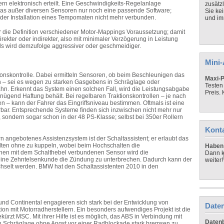
n elektronisch erteilt. Eine Geschwindigkeits-Regelanlage
zusätz
as außer diversen Sensoren nur noch eine passende Software;
Sie ke
 der Installation eines Tempomaten nicht mehr verbunden.
und imm
ür die Definition verschiedener Motor-Mappings Voraussetzung; damit
irekter oder indirekter, also mit minimaler Verzögerung in Leistung
s wird demzufolge aggressiver oder geschmeidiger.
Mini
raktionskontrolle. Dabei ermitteln Sensoren, ob beim Beschleunigen das
Maxi-P
ren – sei es wegen zu starken Gasgebens in Schräglage oder
Testen
hn. Erkennt das System einen solchen Fall, wird die Leistungsabgabe
Preis.
ügend Haftung behält. Bei regelbaren Traktionskontrollen – je nach
n – kann der Fahrer das Eingriffsniveau bestimmen. Oftmals ist eine
rbar. Entsprechende Systeme finden sich inzwischen nicht mehr nur
 sondern sogar schon in der 48 PS-Klasse; selbst bei 350er Rollern
Kont
n angebotenes Assistenzsystem ist der Schaltassistent; er erlaubt das
alten ohne zu kuppeln, wobei beim Hochschalten die
Haben 
einen mit dem Schalthebel verbundenen Sensor wird die
Dann k
eine Zehntelsenkunde die Zündung zu unterbrechen. Dadurch kann der
weiter!
hselt werden. BMW hat den Schaltassistenten 2010 in den
und Continental engagieren sich stark bei der Entwicklung von
Daten
tion mit Motorradherstellern. Ein besonders aufwendiges Projekt ist die
ekürzt MSC. Mit ihrer Hilfe ist es möglich, das ABS in Verbindung mit
Datenb
in Schräglage ohne Angst vor einer Radblockade stark bremsen zu