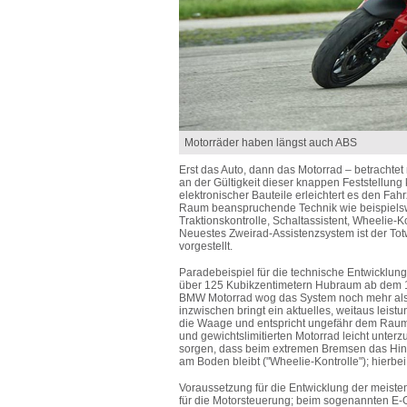
Motorräder haben längst auch ABS
Erst das Auto, dann das Motorrad – betrachte
an der Gültigkeit dieser knappen Feststellung 
elektronischer Bauteile erleichtert es den Fa
Raum beanspruchende Technik wie beispielsw
Traktionskontrolle, Schaltassistent, Wheelie-
Neuestes Zweirad-Assistenzsystem ist der To
vorgestellt.
Paradebeispiel für die technische Entwicklung
über 125 Kubikzentimetern Hubraum ab dem 1. 
BMW Motorrad wog das System noch mehr als 
inzwischen bringt ein aktuelles, weitaus lei
die Waage und entspricht ungefähr dem Raumv
und gewichtslimitierten Motorrad leicht unter
sorgen, dass beim extremen Bremsen das Hint
am Boden bleibt ("Wheelie-Kontrolle"); hierb
Voraussetzung für die Entwicklung der meiste
für die Motorsteuerung; beim sogenannten E-