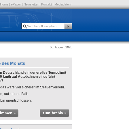
Home
|
ePaper
|
Newsletter
|
Kontakt
|
Mediadaten
|
06. August 2026
e des Monats
 in Deutschland ein generelles Tempolimit
0 km/h auf Autobahnen eingeführt
n?
 das wäre viel sicherer im Straßenverkehr.
n, auf keinen Fall.
 bin unentschlossen.
timmen »
zum Archiv »