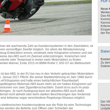
PDF-
Neue K
Verme
Das Al
Kommis
Kaross
Kriteri
Eingan
der Re
t man die wachsende Zahl an Assistenzsystemen in den Zweirädern, ist
kein vernünftiger Zweifel möglich. Vor allem die Miniaturisierung
Daten
hrzeug-Entwicklern enorm, einstmals viele Kilogramm schwere und viel
eise das ABS auch im Zweirad unterzubringen. Inzwischen sind
Koste
Kontrolle oder Tempomat in immer mehr Motorrädern zu finden.
Zu den
twinkel-Warner, Ende 2015 im BMW-Roller C 650 GT als Weltneuheit
Dateie
 ist das ABS, in der EU bei neu in den Verkehr gebrachten Motorrädern
Januar 2017 Pflicht. Bei seiner Markteinführung im Jahr 1988 durch
elf Kilogramm und hatte einen beträchtlichen Raumbedarf;
stungsfähigeres Motorrad-ABS kaum mehr als ein halbes Kilogramm auf
olumen von zwei Zigarettenschachteln. Damit ist es auch im platz-
zubringen. Je nach Auslegung kann ein aktuelles ABS auch dafür
errad nicht abhebt oder beim starken Beschleunigen das Vorderrad
ei sind teilweise sogar verschiedene Regelungs-Niveaus möglich.
Der VK
n elektronischen Assistenzsysteme war die Ride-by-wire-Technologie
Nachri
Gas werden die Befehle zum Öffnen oder Schließen der
Unfall