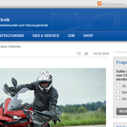
RSS
|
Anmelden
|
NSTALTUNGEN
ABO & SERVICE
JOB
SHOP
kleine Helferlein
04.01.2016
Frag
Sollte
von 13
werde
Ja,
Nei
Ich
Abs