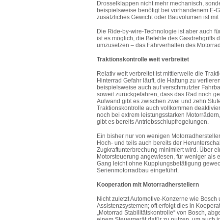
Drosselklappen nicht mehr mechanisch, sonder
beispielsweise benötigt bei vorhandenem E-G
zusätzliches Gewicht oder Bauvolumen ist mit
Die Ride-by-wire-Technologie ist aber auch f
ist es möglich, die Befehle des Gasdrehgriffs d
umzusetzen – das Fahrverhalten des Motorrad
Traktionskontrolle weit verbreitet
Relativ weit verbreitet ist mittlerweile die T
Hinterrad Gefahr läuft, die Haftung zu verlie
beispielsweise auch auf verschmutzter Fahrba
soweit zurückgefahren, dass das Rad noch gen
Aufwand gibt es zwischen zwei und zehn Stufe
Traktionskontrolle auch vollkommen deaktivie
noch bei extrem leistungsstarken Motorrädern,
gibt es bereits Antriebsschlupfregelungen.
Ein bisher nur von wenigen Motorradhersteller
Hoch- und teils auch bereits der Heruntersch
Zugkraftunterbrechung minimiert wird. Über 
Motorsteuerung angewiesen, für weniger als 
Gang leicht ohne Kupplungsbetätigung gewec
Serienmotorradbau eingeführt.
Kooperation mit Motorradherstellern
Nicht zuletzt Automotive-Konzerne wie Bosch 
Assistenzsystemen; oft erfolgt dies in Koopera
„Motorrad Stabilitätskontrolle“ von Bosch, abg
einem Steuergerät dafür zu nutzen, um auch 