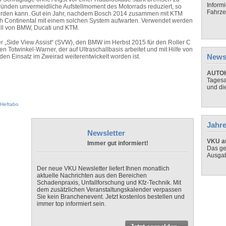
Inform
ründen unvermeidliche Aufstellmoment des Motorrads reduziert, so
Fahrze
 werden kann. Gut ein Jahr, nachdem Bosch 2014 zusammen mit KTM
uch Continental mit einem solchen System aufwarten. Verwendet werden
ll von BMW, Ducati und KTM.
er „Side View Assist“ (SVW), den BMW im Herbst 2015 für den Roller C
en Totwinkel-Warner, der auf Ultraschallbasis arbeitet und mit Hilfe von
News
n Einsatz im Zweirad weiterentwickelt worden ist.
AUTOH
Tagesa
und di
Heftabo
Jahre
Newsletter
VKU au
Immer gut informiert!
Das ge
Ausga
Der neue VKU Newsletter liefert Ihnen monatlich
aktuelle Nachrichten aus den Bereichen
Schadenpraxis, Unfallforschung und Kfz-Technik. Mit
dem zusätzlichen Veranstaltungskalender verpassen
Sie kein Branchenevent. Jetzt kostenlos bestellen und
immer top informiert sein.