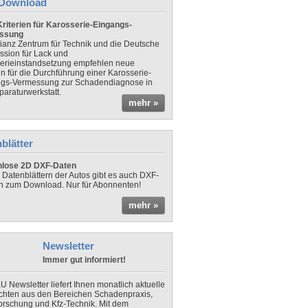
Download
riterien für Karosserie-Eingangs-
ssung
lianz Zentrum für Technik und die Deutsche
sion für Lack und
erieinstandsetzung empfehlen neue
en für die Durchführung einer Karosserie-
gs-Vermessung zur Schadendiagnose in
paraturwerkstatt.
mehr »
blätter
nlose 2D DXF-Daten
 Datenblättern der Autos gibt es auch DXF-
n zum Download. Nur für Abonnenten!
mehr »
Newsletter
Immer gut informiert!
U Newsletter liefert Ihnen monatlich aktuelle
chten aus den Bereichen Schadenpraxis,
forschung und Kfz-Technik. Mit dem