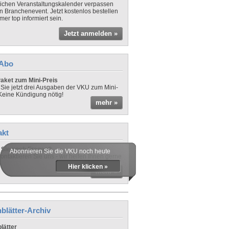
lichen Veranstaltungskalender verpassen
in Branchenevent. Jetzt kostenlos bestellen
er top informiert sein.
Jetzt anmelden »
-Abo
aket zum Mini-Preis
 Sie jetzt drei Ausgaben der VKU zum Mini-
 Keine Kündigung nötig!
mehr »
akt
Sie noch Fragen?
Abonnieren Sie die VKU noch heute
ontaktieren Sie uns - wir helfen Ihnen gerne
Hier klicken »
mehr »
blätter-Archiv
lätter