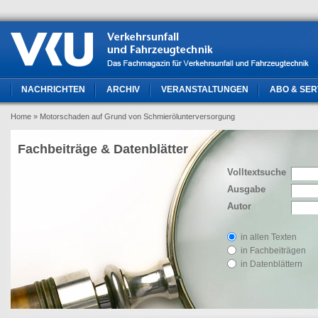
NACHRICHTEN
ARCHIV
VERANSTALTUNGEN
ABO & SER
Home
» Motorschaden auf Grund von Schmierölunterversorgung
Fachbeiträge & Datenblätter
Volltextsuche
Ausgabe
Autor
in allen Texten
in Fachbeiträgen
in Datenblättern