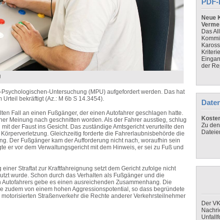
PDF-
Neue K
Verme
Das Al
Kommis
Kaross
Kriteri
Eingan
der Re
U
-Psychologischen-Untersuchung (MPU) aufgefordert werden. Das hat
rteil bekräftigt (Az.: M 6b S 14.3454).
Daten
ten Fall an einen Fußgänger, der einen Autofahrer geschlagen hatte.
Koste
r Meinung nach geschnitten worden. Als der Fahrer ausstieg, schlug
Zu den
t der Faust ins Gesicht. Das zuständige Amtsgericht verurteilte den
Dateie
Körperverletzung. Gleichzeitig forderte die Fahrerlaubnisbehörde die
g. Der Fußgänger kam der Aufforderung nicht nach, woraufhin sein
te er vor dem Verwaltungsgericht mit dem Hinweis, er sei zu Fuß und
 einer Straftat zur Kraftfahreignung setzt dem Gericht zufolge nicht
genutzt wurde. Schon durch das Verhalten als Fußgänger und die
eren Autofahrers gebe es einen ausreichenden Zusammenhang. Die
ge zudem von einem hohen Aggressionspotential, so dass begründete
m motorisierten Straßenverkehr die Rechte anderer Verkehrsteilnehmer
Der VK
Nachri
Unfall