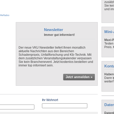
zusätz
Sie ke
und imm
Heftabo
Newsletter
Mini
Immer gut informiert!
Maxi-P
Testen
Preis.
Der neue VKU Newsletter liefert Ihnen monatlich
aktuelle Nachrichten aus den Bereichen
Schadenpraxis, Unfallforschung und Kfz-Technik. Mit
dem zusätzlichen Veranstaltungskalender verpassen
Sie kein Branchenevent. Jetzt kostenlos bestellen und
immer top informiert sein.
Kont
Haben 
Jetzt anmelden »
Dann k
weiter!
Ihr Wohnort
Daten
Datenb