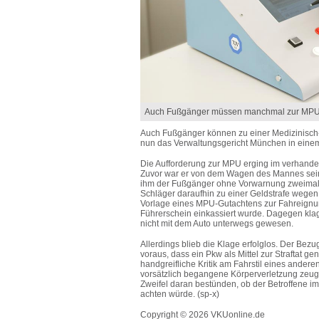
Auch Fußgänger müssen manchmal zur MP
Auch Fußgänger können zu einer Medizinisch
nun das Verwaltungsgericht München in einem U
Die Aufforderung zur MPU erging im verhandel
Zuvor war er von dem Wagen des Mannes seine
ihm der Fußgänger ohne Vorwarnung zweimal mi
Schläger daraufhin zu einer Geldstrafe wegen 
Vorlage eines MPU-Gutachtens zur Fahreignun
Führerschein einkassiert wurde. Dagegen klag
nicht mit dem Auto unterwegs gewesen.
Allerdings blieb die Klage erfolglos. Der Bezug
voraus, dass ein Pkw als Mittel zur Straftat 
handgreifliche Kritik am Fahrstil eines and
vorsätzlich begangene Körperverletzung zeu
Zweifel daran bestünden, ob der Betroffene i
achten würde. (sp-x)
Copyright © 2026 VKUonline.de