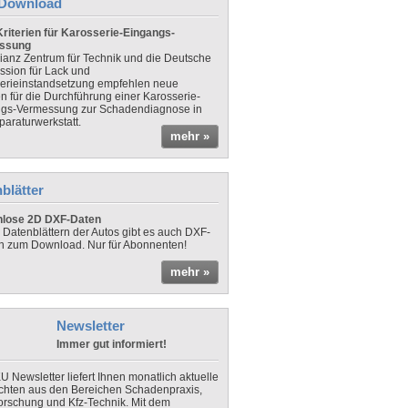
Download
riterien für Karosserie-Eingangs-
ssung
lianz Zentrum für Technik und die Deutsche
sion für Lack und
erieinstandsetzung empfehlen neue
en für die Durchführung einer Karosserie-
gs-Vermessung zur Schadendiagnose in
paraturwerkstatt.
mehr »
blätter
nlose 2D DXF-Daten
 Datenblättern der Autos gibt es auch DXF-
n zum Download. Nur für Abonnenten!
mehr »
Newsletter
Immer gut informiert!
U Newsletter liefert Ihnen monatlich aktuelle
chten aus den Bereichen Schadenpraxis,
forschung und Kfz-Technik. Mit dem