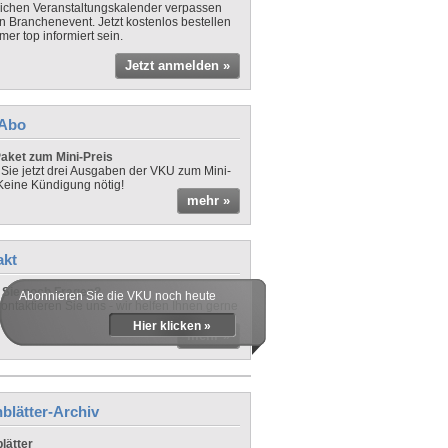
lichen Veranstaltungskalender verpassen
in Branchenevent. Jetzt kostenlos bestellen
er top informiert sein.
Jetzt anmelden »
-Abo
aket zum Mini-Preis
 Sie jetzt drei Ausgaben der VKU zum Mini-
 Keine Kündigung nötig!
mehr »
akt
Sie noch Fragen?
Abonnieren Sie die VKU noch heute
ontaktieren Sie uns - wir helfen Ihnen gerne
Hier klicken »
mehr »
blätter-Archiv
lätter