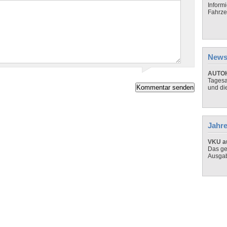
Inform
Fahrze
News
AUTOH
Tagesa
und di
Jahre
VKU au
Das ge
Ausga