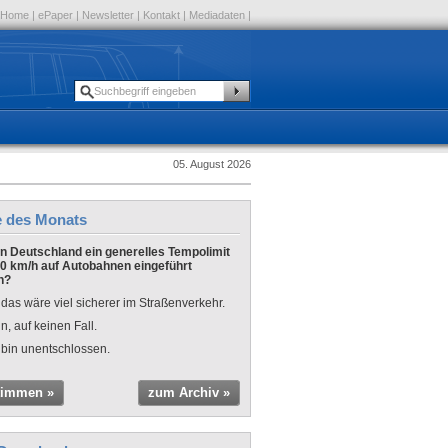
Home
|
ePaper
|
Newsletter
|
Kontakt
|
Mediadaten
|
05. August 2026
e des Monats
 in Deutschland ein generelles Tempolimit
0 km/h auf Autobahnen eingeführt
n?
 das wäre viel sicherer im Straßenverkehr.
n, auf keinen Fall.
 bin unentschlossen.
timmen »
zum Archiv »