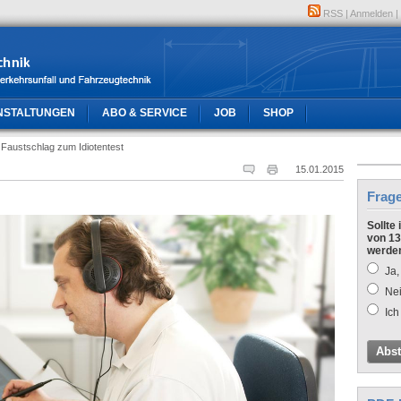
RSS
|
Anmelden
|
NSTALTUNGEN
ABO & SERVICE
JOB
SHOP
Faustschlag zum Idiotentest
15.01.2015
Frag
Sollte
von 13
werde
Ja,
Nei
Ich
Abs