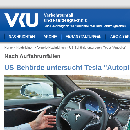
NACHRICHTEN
ARCHIV
VERANSTALTUNGEN
ABO & SER
Home
» Nachrichten
» Aktuelle Nachrichten
» US-Behörde untersucht Tesla-"Autopilot"
Nach Auffahrunfällen
US-Behörde untersucht Tesla-"Autopi