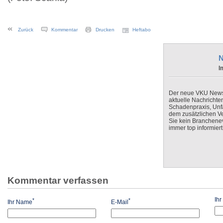
Zurück
Kommentar
Drucken
Heftabo
N
I
Der neue VKU Newsle
aktuelle Nachrichte
Schadenpraxis, Unfa
dem zusätzlichen V
Sie kein Branchenev
immer top informiert
Kommentar verfassen
Ih
*
*
Ihr Name
E-Mail