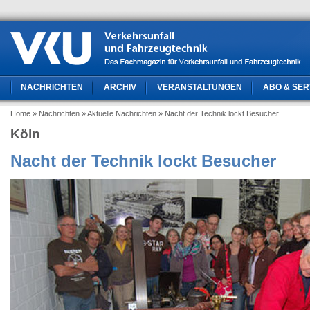
NACHRICHTEN
ARCHIV
VERANSTALTUNGEN
ABO & SER
Home
» Nachrichten
» Aktuelle Nachrichten
» Nacht der Technik lockt Besucher
Köln
Nacht der Technik lockt Besucher