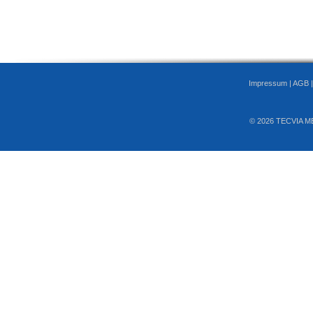
Impressum
|
AGB
© 2026 TECVIA M