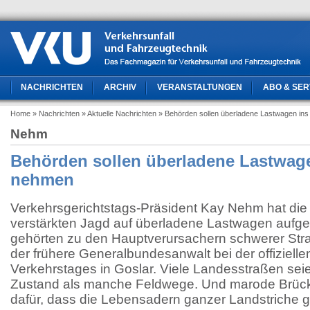
NACHRICHTEN
ARCHIV
VERANSTALTUNGEN
ABO & SER
Home
» Nachrichten
» Aktuelle Nachrichten
» Behörden sollen überladene Lastwagen ins
Nehm
Behörden sollen überladene Lastwage
nehmen
Verkehrsgerichtstags-Präsident Kay Nehm hat die
verstärkten Jagd auf überladene Lastwagen aufg
gehörten zu den Hauptverursachern schwerer St
der frühere Generalbundesanwalt bei der offiziell
Verkehrstages in Goslar. Viele Landesstraßen sei
Zustand als manche Feldwege. Und marode Brück
dafür, dass die Lebensadern ganzer Landstriche g