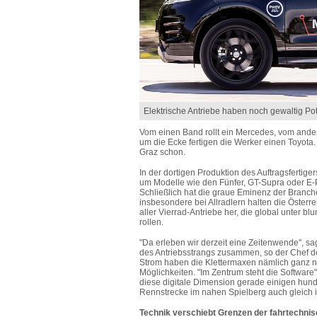
Elektrische Antriebe haben noch gewaltig Pote
Vom einen Band rollt ein Mercedes, vom ande
um die Ecke fertigen die Werker einen Toyota.
Graz schon.
In der dortigen Produktion des Auftragsfertige
um Modelle wie den Fünfer, GT-Supra oder E-
Schließlich hat die graue Eminenz der Branch
insbesondere bei Allradlern halten die Österre
aller Vierrad-Antriebe her, die global unter 
rollen.
"Da erleben wir derzeit eine Zeitenwende", sag
des Antriebsstrangs zusammen, so der Chef 
Strom haben die Klettermaxen nämlich ganz n
Möglichkeiten. "Im Zentrum steht die Software
diese digitale Dimension gerade einigen hunder
Rennstrecke im nahen Spielberg auch gleich in
Technik verschiebt Grenzen der fahrtechni