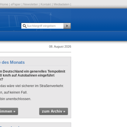
Home
|
ePaper
|
Newsletter
|
Kontakt
|
Mediadaten
|
08. August 2026
e des Monats
 in Deutschland ein generelles Tempolimit
0 km/h auf Autobahnen eingeführt
n?
 das wäre viel sicherer im Straßenverkehr.
n, auf keinen Fall.
 bin unentschlossen.
timmen »
zum Archiv »