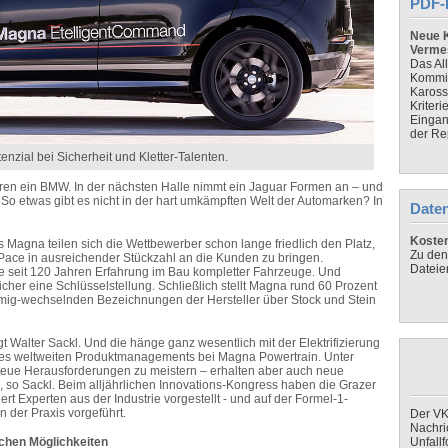
PDF-
Neue K
Verme
Das Al
Kommis
Kaross
Kriteri
Eingan
der Re
nzial bei Sicherheit und Kletter-Talenten.
ren ein BMW. In der nächsten Halle nimmt ein Jaguar Formen an – und
 So etwas gibt es nicht in der hart umkämpften Welt der Automarken? In
Daten
Koste
rs Magna teilen sich die Wettbewerber schon lange friedlich den Platz,
Zu den
Pace in ausreichender Stückzahl an die Kunden zu bringen.
Dateie
e seit 120 Jahren Erfahrung im Bau kompletter Fahrzeuge. Und
icher eine Schlüsselstellung. Schließlich stellt Magna rund 60 Prozent
blumig-wechselnden Bezeichnungen der Hersteller über Stock und Stein
t Walter Sackl. Und die hänge ganz wesentlich mit der Elektrifizierung
des weltweiten Produktmanagements bei Magna Powertrain. Unter
eue Herausforderungen zu meistern – erhalten aber auch neue
", so Sackl. Beim alljährlichen Innovations-Kongress haben die Grazer
t Experten aus der Industrie vorgestellt - und auf der Formel-1-
 der Praxis vorgeführt.
Der VK
Nachri
schen Möglichkeiten
Unfall