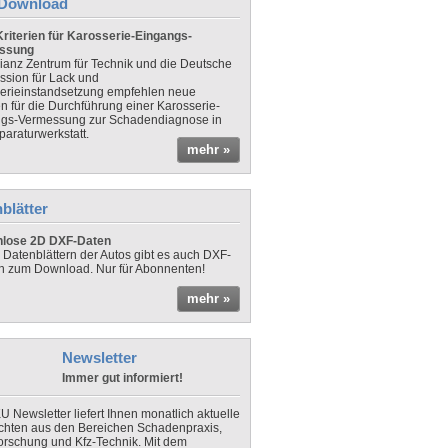
Download
riterien für Karosserie-Eingangs-
ssung
lianz Zentrum für Technik und die Deutsche
sion für Lack und
erieinstandsetzung empfehlen neue
en für die Durchführung einer Karosserie-
gs-Vermessung zur Schadendiagnose in
paraturwerkstatt.
mehr »
blätter
nlose 2D DXF-Daten
 Datenblättern der Autos gibt es auch DXF-
n zum Download. Nur für Abonnenten!
mehr »
Newsletter
Immer gut informiert!
U Newsletter liefert Ihnen monatlich aktuelle
chten aus den Bereichen Schadenpraxis,
forschung und Kfz-Technik. Mit dem