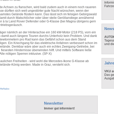
Inform
Fahrze
ide Achsen zu flanschen, wird bald zudem auch in einem noch raueren
se dürften sich weit ungestörter gute Nacht wünschen, wenn der
samstes Gelände flüstern kann. Das lässt sich im felsigen Gebirgswald
 damit durch Matschlöcher oder über steile Geröllanstiege annähernd
r à la Land Rover Defender oder G-Klasse (bei Magna übrigens gern
ntriebsgeräusch.
News
räger nämlich an der Hinterachse ein 160 kW-Motor (218 PS), vorn ein
 damit auch längere Touren durchs Unterholz kein Problem. Und dank
AUTOH
n Newtonmetern pro Rad kann das Gefährt schon aus dem Stand
Tagesa
igen. Ein Kriechgang für das elektrische Anfahren verbessert schon im
und di
 Gelände. Denkbar wäre aber auch ein echtes Zweigang-Getriebe, bei
iesesten Hindernisse überwinden hilft. Und mittels Software ließe
 Alle nötigen Sperren inklusive. (SP-X)
aulichen Freiheiten - wird wohl die Mercedes-Ikone G-Klasse ab
Jahre
Gelände-König werden. Made in Graz, versteht sich.
VKU au
Das ge
Ausga
Heftabo
Newsletter
Immer gut informiert!