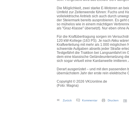
Die Möglichkeit, zwei starke E-Motoren an be
Umfeld zur Zeitenwende führen: Fuchs und Ha
vollelektrische Antrieb sich auch durch unweg
der Steiermark bereits ausprobieren. Es geht
so mühelos wie in einem mächtigen Verbrenne
als "Graz-Klasse" übersetzt). Nur eben ohne A
Für die Kraftübertragung sorgen im Versuchst
120 kW-Kollege (163 PS). Je nach Akku wären
Kraftverteilung mit mehr als 1.000 mögliche
schwerste Aufgaben abseits jeder Straße erled
Testgefährt die Traktion bei Langsamfahrt im
dem eine klassische Geländeuntersetzung die f
sich sogar virtuell eine Kardanwelle imitieren.
Derart ausgerüstet – und mit den passenden b
übernächstem Jahr der erste rein elektrische 
Copyright © 2026 VKUonline.de
(Foto: Magna)
Zurück
Kommentar
Drucken