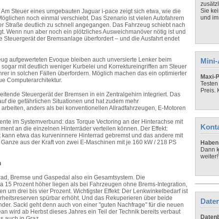
zusätz
Sie ke
. Am Steuer eines umgebauten Jaguar i-pace zeigt sich etwa, wie die
und imm
öglichen noch einmal verschiebt. Das Szenario ist vielen Autofahrern
ger Straße deutlich zu schnell angegangen. Das Fahrzeug schiebt nach
gt. Wenn nun aber noch ein plötzliches Ausweichmanöver nötig ist und
te Steuergerät der Bremsanlage überfordert – und die Ausfahrt endet
eug aufgewerteten Evoque bleiben auch unversierte Lenker beim
Mini
s sogar mit deutlich weniger Kurbelei und Korrektureingriffen am Steuer
hrer in solchen Fällen überfordern. Möglich machen das ein optimierter
Maxi-P
eue Computerarchitektur.
Testen
Preis.
itende Steuergerät der Bremsen in ein Zentralgehirn integriert. Das
r auf die gefährlichen Situationen und hat zudem mehr
arbeiten, anders als bei konventionellen Allradfahrzeugen, E-Motoren
onente im Systemverbund: das Torque Vectoring an der Hinterachse mit
Kont
ent an die einzelnen Hinterräder verteilen können. Der Effekt:
t kann etwa das kurveninnere Hinterrad gebremst und das andere mit
anze aus der Kraft von zwei E-Maschinen mit je 160 kW / 218 PS
Haben 
Dann k
weiter!
n
ad, Bremse und Gaspedal also ein Gesamtsystem. Die
a 15 Prozent höher liegen als bei Fahrzeugen ohne Brems-Integration,
 um drei bis vier Prozent. Wichtigster Effekt: Der Lenkwinkelbedarf ist
erheitsreserven spürbar erhöht. Und das Rekuperieren über beide
Daten
nder. Sackl geht denn auch von einer "guten Nachfrage" für die neuen
an wird ab Herbst dieses Jahres ein Teil der Technik bereits verbaut
Datenb
ns auch in Graz.