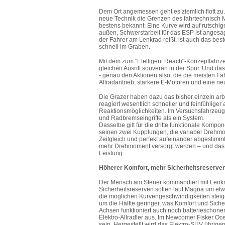
Dem Ort angemessen geht es ziemlich flott zu
neue Technik die Grenzen des fahrtechnisch M
bestens bekannt: Eine Kurve wird auf rutschi
außen, Schwerstarbeit für das ESP ist angesa
der Fahrer am Lenkrad reißt, ist auch das bes
schnell im Graben.
Mit dem zum "Etelligent Reach"-Konzeptfahrz
gleichen Ausritt souverän in der Spur. Und da
- genau den Aktionen also, die die meisten Fa
Allradantrieb, stärkere E-Motoren und eine n
Die Grazer haben dazu das bisher einzeln arbe
reagiert wesentlich schneller und feinfühlige
Reaktionsmöglichkeiten. Im Versuchsfahrzeug 
und Radbremseingriffe als ein System.
Dasselbe gilt für die dritte funktionale Komp
seinen zwei Kupplungen, die variabel Drehmom
Zeitgleich und perfekt aufeinander abgestimm
mehr Drehmoment versorgt werden – und das G
Leistung.
Höherer Komfort, mehr Sicherheitsreserve
Der Mensch am Steuer kommandiert mit Lenkr
Sicherheitsreserven sollen laut Magna um etw
die möglichen Kurvengeschwindigkeiten steigen
um die Hälfte geringer, was Komfort und Sich
Achsen funktioniert auch noch batterieschone
Elektro-Allradler aus. Im Newcomer Fisker Oce
sein. Hergestellt wird das Elektro-SUV übrige