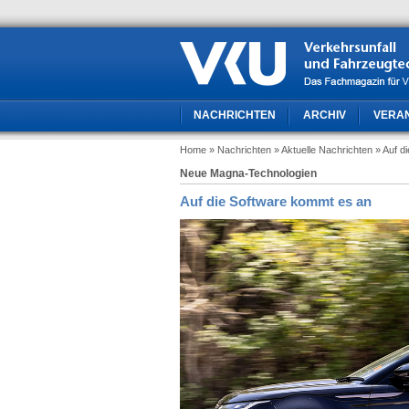
NACHRICHTEN
ARCHIV
VERA
Home
» Nachrichten
» Aktuelle Nachrichten
» Auf d
Neue Magna-Technologien
Auf die Software kommt es an