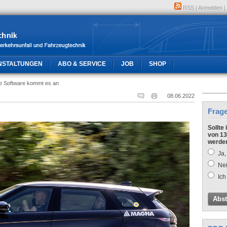
RSS
|
Anmelden
|
NSTALTUNGEN
ABO & SERVICE
JOB
SHOP
ie Software kommt es an
08.06.2022
Frag
Sollte
von 13
werde
Ja,
Nei
Ich
Abs