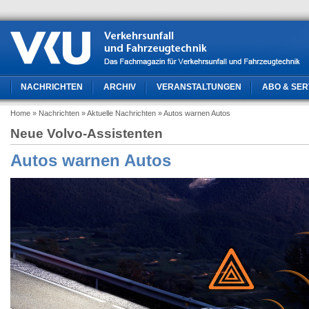
NACHRICHTEN
ARCHIV
VERANSTALTUNGEN
ABO & SER
Home
» Nachrichten
» Aktuelle Nachrichten
» Autos warnen Autos
Neue Volvo-Assistenten
Autos warnen Autos