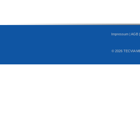
Impressum
|
AGB
© 2026 TECVIA M