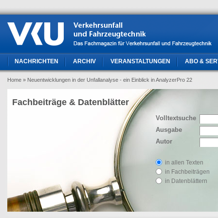
NACHRICHTEN
ARCHIV
VERANSTALTUNGEN
ABO & SER
Home
» Neuentwicklungen in der Unfallanalyse - ein Einblick in AnalyzerPro 22
Fachbeiträge & Datenblätter
Volltextsuche
Ausgabe
Autor
in allen Texten
in Fachbeiträgen
in Datenblättern