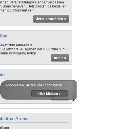
lichen Veranstaltungskalender verpassen
in Branchenevent. Jetzt kostenlos bestellen
er top informiert sein.
Jetzt anmelden »
-Abo
aket zum Mini-Preis
 Sie jetzt drei Ausgaben der VKU zum Mini-
 Keine Kündigung nötig!
mehr »
akt
Sie noch Fragen?
Abonnieren Sie die VKU noch heute
ontaktieren Sie uns - wir helfen Ihnen gerne
Hier klicken »
mehr »
blätter-Archiv
lätter