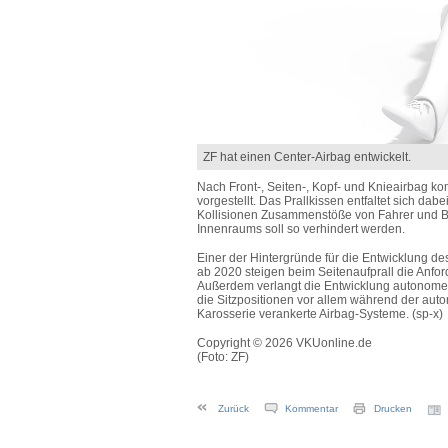
ZF hat einen Center-Airbag entwickelt.
Nach Front-, Seiten-, Kopf- und Knieairbag ko
vorgestellt. Das Prallkissen entfaltet sich dab
Kollisionen Zusammenstöße von Fahrer und Bei
Innenraums soll so verhindert werden.
Einer der Hintergründe für die Entwicklung d
ab 2020 steigen beim Seitenaufprall die Anfo
Außerdem verlangt die Entwicklung autonomer A
die Sitzpositionen vor allem während der autom
Karosserie verankerte Airbag-Systeme. (sp-x)
Copyright © 2026 VKUonline.de
(Foto: ZF)
Zurück
Kommentar
Drucken