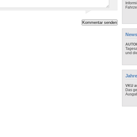
Inform
Fahrze
News
AUTOH
Tagesa
und di
Jahre
VKU au
Das ge
Ausga