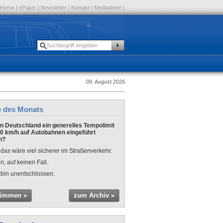
Home
|
ePaper
|
Newsletter
|
Kontakt
|
Mediadaten
|
09. August 2026
e des Monats
 in Deutschland ein generelles Tempolimit
0 km/h auf Autobahnen eingeführt
n?
 das wäre viel sicherer im Straßenverkehr.
n, auf keinen Fall.
 bin unentschlossen.
timmen »
zum Archiv »