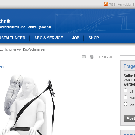
RSS
|
Anmelden
|
NSTALTUNGEN
ABO & SERVICE
JOB
SHOP
zt nicht nur vor Kopfschmerzen
07.06.2017
Frag
en
Sollte
von 13
werde
Ja,
Nei
Ich
Abs