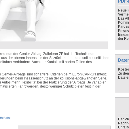
PDF-
Neue K
Verme
Das Al
Kommis
Kaross
Kriteri
Eingan
der Re
mmt nun der Center-Airbag. Zulieferer ZF hat die Technik nun
ei aus der oberen Innenseite der Sitzrückenlehne und soll bei seitlichen
Daten
fahrer verhindern. Auch der Kontakt mit harten Teilen des
Koste
Zu den
es Center-Airbags sind schärfere Kriterien beim EuroNCAP-Crashtest;
Dateie
rderungen beim Insassenschutz an der kollisions-abgewandten Seite.
utos mehr Flexibilität bei der Platzierung der Airbags. Je variabler
atisierten Fahrt werden, desto weniger Schutz bieten fest in der
Heftabo
Der VK
Nachri
Unfall