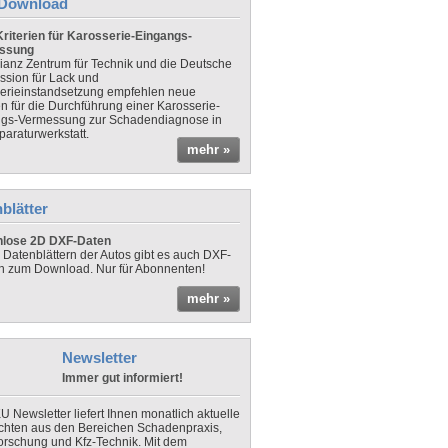
Download
riterien für Karosserie-Eingangs-
ssung
lianz Zentrum für Technik und die Deutsche
sion für Lack und
erieinstandsetzung empfehlen neue
en für die Durchführung einer Karosserie-
gs-Vermessung zur Schadendiagnose in
paraturwerkstatt.
mehr »
blätter
nlose 2D DXF-Daten
 Datenblättern der Autos gibt es auch DXF-
n zum Download. Nur für Abonnenten!
mehr »
Newsletter
Immer gut informiert!
U Newsletter liefert Ihnen monatlich aktuelle
chten aus den Bereichen Schadenpraxis,
forschung und Kfz-Technik. Mit dem