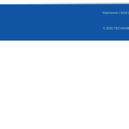
Impressum
|
AGB
© 2026 TECVIA M