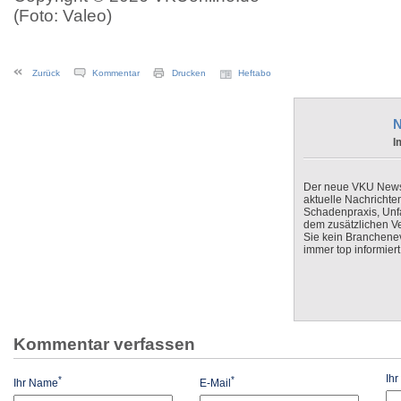
(Foto: Valeo)
Zurück
Kommentar
Drucken
Heftabo
N
I
Der neue VKU Newsle
aktuelle Nachrichte
Schadenpraxis, Unfa
dem zusätzlichen V
Sie kein Branchenev
immer top informiert
Kommentar verfassen
Ih
*
*
Ihr Name
E-Mail