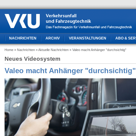
NACHRICHTEN
ARCHIV
VERANSTALTUNGEN
ABO & SER
Home
» Nachrichten
» Aktuelle Nachrichten
» Valeo macht Anhänger "durchsichtig"
Neues Videosystem
Valeo macht Anhänger "durchsichtig"