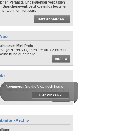
lichen Veranstaltungskalender verpassen
in Branchenevent. Jetzt kostenlos bestellen
er top informiert sein.
Jetzt anmelden »
-Abo
aket zum Mini-Preis
 Sie jetzt drei Ausgaben der VKU zum Mini-
 Keine Kündigung nötig!
mehr »
akt
Sie noch Fragen?
Abonnieren Sie die VKU noch heute
ontaktieren Sie uns - wir helfen Ihnen gerne
Hier klicken »
mehr »
blätter-Archiv
lätter