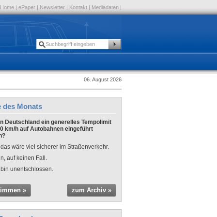
Home
|
ePaper
|
Newsletter
|
Kontakt
|
Mediadaten
|
06. August 2026
e des Monats
 in Deutschland ein generelles Tempolimit
0 km/h auf Autobahnen eingeführt
n?
 das wäre viel sicherer im Straßenverkehr.
n, auf keinen Fall.
 bin unentschlossen.
timmen »
zum Archiv »