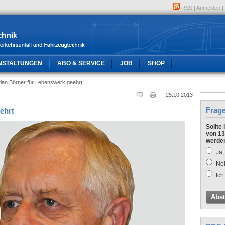
RSS
|
Anmelden
|
NSTALTUNGEN
ABO & SERVICE
JOB
SHOP
tian Börner für Lebenswerk geehrt
25.10.2013
Frag
ehrt
Sollte
von 13
werde
Ja,
Nei
Ich
Abs