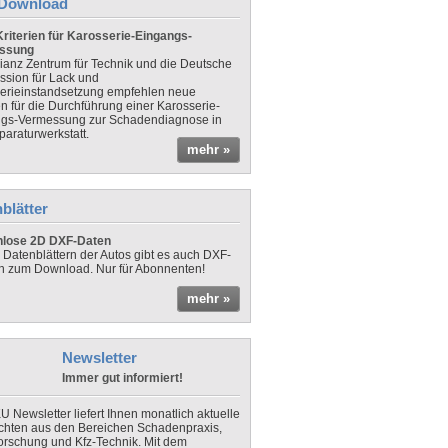
Download
riterien für Karosserie-Eingangs-
ssung
lianz Zentrum für Technik und die Deutsche
sion für Lack und
erieinstandsetzung empfehlen neue
en für die Durchführung einer Karosserie-
gs-Vermessung zur Schadendiagnose in
paraturwerkstatt.
mehr »
blätter
nlose 2D DXF-Daten
 Datenblättern der Autos gibt es auch DXF-
n zum Download. Nur für Abonnenten!
mehr »
Newsletter
Immer gut informiert!
U Newsletter liefert Ihnen monatlich aktuelle
chten aus den Bereichen Schadenpraxis,
forschung und Kfz-Technik. Mit dem