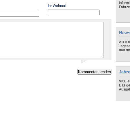
Inform
Ihr Wohnort
Fahrze
News
AUTOH
Tagesa
und di
Jahre
VKU au
Das ge
Ausga