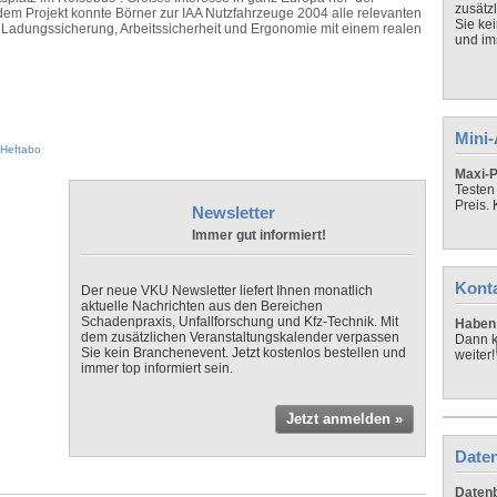
zusätz
i dem Projekt konnte Börner zur IAA Nutzfahrzeuge 2004 alle relevanten
Sie ke
, Ladungssicherung, Arbeitssicherheit und Ergonomie mit einem realen
und imm
Mini
Heftabo
Maxi-P
Testen
Preis.
Newsletter
Immer gut informiert!
Kont
Der neue VKU Newsletter liefert Ihnen monatlich
aktuelle Nachrichten aus den Bereichen
Schadenpraxis, Unfallforschung und Kfz-Technik. Mit
Haben 
dem zusätzlichen Veranstaltungskalender verpassen
Dann k
Sie kein Branchenevent. Jetzt kostenlos bestellen und
weiter!
immer top informiert sein.
Jetzt anmelden »
Daten
Datenb