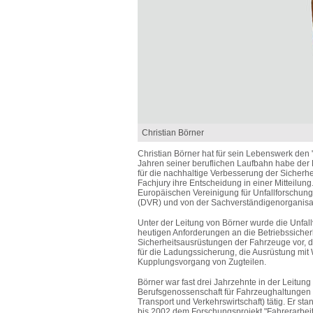
Christian Börner
Christian Börner hat für sein Lebenswerk den 
Jahren seiner beruflichen Laufbahn habe der
für die nachhaltige Verbesserung der Sicherh
Fachjury ihre Entscheidung in einer Mitteilun
Europäischen Vereinigung für Unfallforschung
(DVR) und von der Sachverständigenorganisa
Unter der Leitung von Börner wurde die Unfall
heutigen Anforderungen an die Betriebssicher
Sicherheitsausrüstungen der Fahrzeuge vor, d
für die Ladungssicherung, die Ausrüstung mi
Kupplungsvorgang von Zugteilen.
Börner war fast drei Jahrzehnte in der Leitun
Berufsgenossenschaft für Fahrzeughaltungen 
Transport und Verkehrswirtschaft) tätig. Er st
bis 2002 dem Forschungsprojekt "Fahrerarbeits