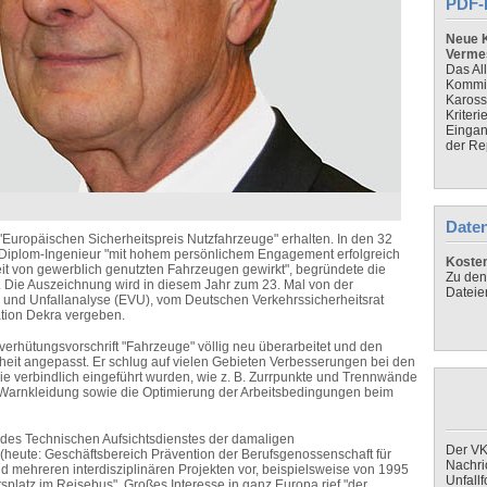
PDF-
Neue K
Verme
Das Al
Kommis
Kaross
Kriteri
Eingan
der Re
Daten
"Europäischen Sicherheitspreis Nutzfahrzeuge" erhalten. In den 32
 Diplom-Ingenieur "mit hohem persönlichem Engagement erfolgreich
Koste
eit von gewerblich genutzten Fahrzeugen gewirkt", begründete die
Zu den
g. Die Auszeichnung wird in diesem Jahr zum 23. Mal von der
Dateie
 und Unfallanalyse (EVU), vom Deutschen Verkehrssicherheitsrat
tion Dekra vergeben.
verhütungsvorschrift "Fahrzeuge" völlig neu überarbeitet und den
heit angepasst. Er schlug auf vielen Gebieten Verbesserungen bei den
ie verbindlich eingeführt wurden, wie z. B. Zurrpunkte und Trennwände
t Warnkleidung sowie die Optimierung der Arbeitsbedingungen beim
g des Technischen Aufsichtsdienstes der damaligen
Der VK
(heute: Geschäftsbereich Prävention der Berufsgenossenschaft für
Nachri
and mehreren interdisziplinären Projekten vor, beispielsweise von 1995
Unfall
platz im Reisebus". Großes Interesse in ganz Europa rief "der