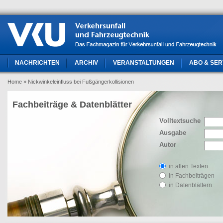
NACHRICHTEN
ARCHIV
VERANSTALTUNGEN
ABO & SER
Home
» Nickwinkeleinfluss bei Fußgängerkollisionen
Fachbeiträge & Datenblätter
Volltextsuche
Ausgabe
Autor
in allen Texten
in Fachbeiträgen
in Datenblättern