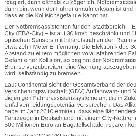
reagiert, dann oftmals zu zögerlich. Notbremsassi
dann ein, wenn der Fahrer unaufmerksam ist und k
dass er die Kollisionsgefahr erkannt hat.
Der Notbremsassistenten für den Stadtbereich – 
City (EBA-City) – ist auf 30 km/h beschränkt und ü
optischen Sensors mit Infrarotstrahlen den Raum 
etwa zehn Meter Entfernung. Die Elektronik des 
Abstand zu einem möglichen vorausfahrenden Fah
Gefahr einer Kollision, so beginnt der Notbremsas
Bremse vorzubereiten, eine Warnung auszugeben 
wird, selbständig zu bremsen.
Laut Continental sieht der Gesamtverband der de
Versicherungswirtschaft (GDV) Auffahrwarn- und 
diejenigen Fahrerassistenzsysteme an, die in Zuk
Unfallvermeidungspotential versprechen. Das Alli
habe im Jahr 2010 ermittelt, dass eine flächende
Fahrzeuge in Deutschland mit einem City-Notbre
500 Millionen Euro an Bagatellschäden sparen kön
Copyright © 2026 VKUonline.de