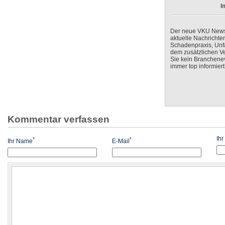
I
Der neue VKU Newsle
aktuelle Nachrichte
Schadenpraxis, Unfa
dem zusätzlichen V
Sie kein Branchenev
immer top informiert
Kommentar verfassen
Ih
*
*
Ihr Name
E-Mail