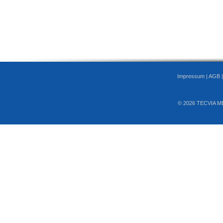
Impressum
|
AGB
© 2026 TECVIA M