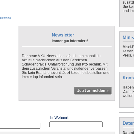
zusätz
Sie ke
und imm
Heftabo
Newsletter
Mini
Immer gut informiert!
Maxi-P
Testen
Preis.
Der neue VKU Newsletter liefert Ihnen monatlich
aktuelle Nachrichten aus den Bereichen
Schadenpraxis, Unfallforschung und Kfz-Technik. Mit
dem zusätzlichen Veranstaltungskalender verpassen
Sie kein Branchenevent. Jetzt kostenlos bestellen und
immer top informiert sein.
Kont
Haben 
Jetzt anmelden »
Dann k
weiter!
Ihr Wohnort
Daten
Datenb