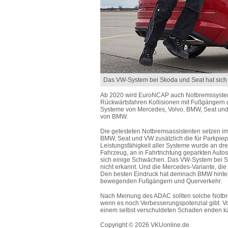
Das VW-System bei Skoda und Seat hat sich 
Ab 2020 wird EuroNCAP auch Notbremssystem
Rückwärtsfahren Kollisionen mit Fußgängern 
Systeme von Mercedes, Volvo, BMW, Seat und
von BMW.
Die getesteten Notbremsassistenten setzen i
BMW, Seat und VW zusätzlich die für Parkpiep
Leistungsfähigkeit aller Systeme wurde an dr
Fahrzeug, an in Fahrtrichtung geparkten Auto
sich einige Schwächen. Das VW-System bei Sk
nicht erkannt. Und die Mercedes-Variante, die 
Den besten Eindruck hat demnach BMW hinterla
bewegenden Fußgängern und Querverkehr.
Nach Meinung des ADAC sollten solche Notbre
wenn es noch Verbesserungspotenzial gibt. Von
einem selbst verschuldeten Schaden enden k
Copyright © 2026 VKUonline.de