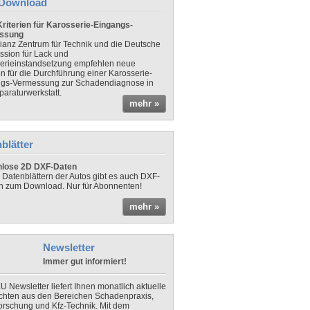
Download
riterien für Karosserie-Eingangs-
ssung
lianz Zentrum für Technik und die Deutsche
sion für Lack und
erieinstandsetzung empfehlen neue
en für die Durchführung einer Karosserie-
gs-Vermessung zur Schadendiagnose in
paraturwerkstatt.
mehr »
blätter
nlose 2D DXF-Daten
 Datenblättern der Autos gibt es auch DXF-
n zum Download. Nur für Abonnenten!
mehr »
Newsletter
Immer gut informiert!
U Newsletter liefert Ihnen monatlich aktuelle
chten aus den Bereichen Schadenpraxis,
forschung und Kfz-Technik. Mit dem