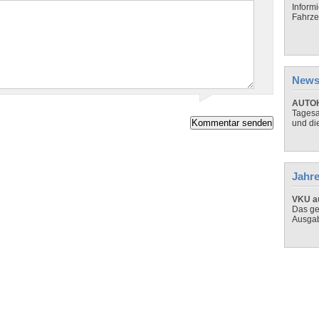
Inform
Fahrze
News
AUTOH
Tagesa
und di
Jahre
VKU au
Das ge
Ausga