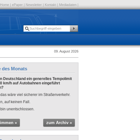
Home
|
ePaper
|
Newsletter
|
Kontakt
|
Mediadaten
|
09. August 2026
e des Monats
 in Deutschland ein generelles Tempolimit
0 km/h auf Autobahnen eingeführt
n?
 das wäre viel sicherer im Straßenverkehr.
n, auf keinen Fall.
 bin unentschlossen.
timmen »
zum Archiv »