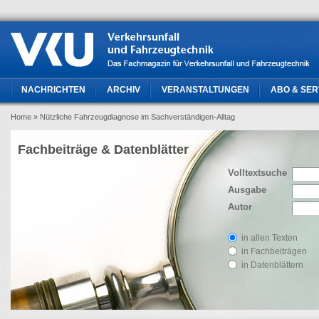
NACHRICHTEN
ARCHIV
VERANSTALTUNGEN
ABO & SER
Home
» Nützliche Fahrzeugdiagnose im Sachverständigen-Alltag
Fachbeiträge & Datenblätter
Volltextsuche
Ausgabe
Autor
in allen Texten
in Fachbeiträgen
in Datenblättern