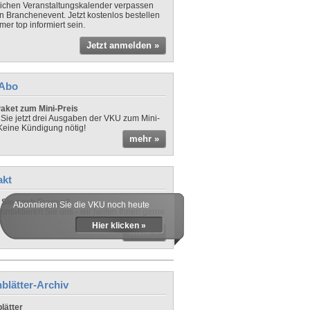
lichen Veranstaltungskalender verpassen
in Branchenevent. Jetzt kostenlos bestellen
er top informiert sein.
Jetzt anmelden »
-Abo
aket zum Mini-Preis
 Sie jetzt drei Ausgaben der VKU zum Mini-
 Keine Kündigung nötig!
mehr »
akt
Sie noch Fragen?
Abonnieren Sie die VKU noch heute
ontaktieren Sie uns - wir helfen Ihnen gerne
Hier klicken »
mehr »
blätter-Archiv
lätter