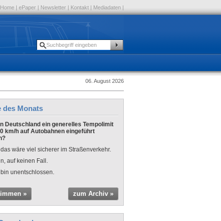
Home
|
ePaper
|
Newsletter
|
Kontakt
|
Mediadaten
|
06. August 2026
e des Monats
 in Deutschland ein generelles Tempolimit
0 km/h auf Autobahnen eingeführt
n?
 das wäre viel sicherer im Straßenverkehr.
n, auf keinen Fall.
 bin unentschlossen.
timmen »
zum Archiv »