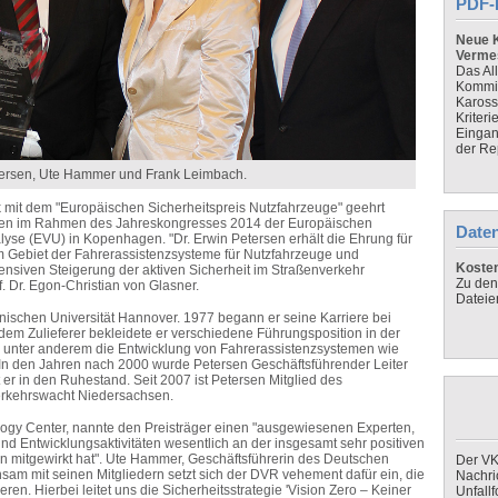
PDF-
Neue K
Verme
Das Al
Kommis
Kaross
Kriteri
Eingan
der Re
Petersen, Ute Hammer und Frank Leimbach.
rk mit dem "Europäischen Sicherheitspreis Nutzfahrzeuge" geehrt
ngen im Rahmen des Jahreskongresses 2014 der Europäischen
Daten
lyse (EVU) in Kopenhagen. "Dr. Erwin Petersen erhält die Ehrung für
m Gebiet der Fahrerassistenzsysteme für Nutzfahrzeuge und
Koste
ensiven Steigerung der aktiven Sicherheit im Straßenverkehr
Zu den
. Dr. Egon-Christian von Glasner.
Dateie
ischen Universität Hannover. 1977 begann er seine Karriere bei
 Zulieferer bekleidete er verschiedene Führungsposition in der
e unter anderem die Entwicklung von Fahrerassistenzsystemen wie
n den Jahren nach 2000 wurde Petersen Geschäftsführender Leiter
 in den Ruhestand. Seit 2007 ist Petersen Mitglied des
erkehrswacht Niedersachsen.
logy Center, nannte den Preisträger einen "ausgewiesenen Experten,
d Entwicklungsaktivitäten wesentlich an der insgesamt sehr positiven
n mitgewirkt hat". Ute Hammer, Geschäftsführerin des Deutschen
Der VK
sam mit seinen Mitgliedern setzt sich der DVR vehement dafür ein, die
Nachri
ren. Hierbei leitet uns die Sicherheitsstrategie 'Vision Zero – Keiner
Unfall