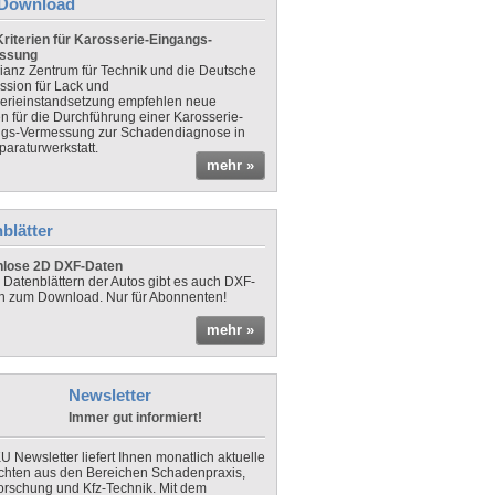
Download
riterien für Karosserie-Eingangs-
ssung
lianz Zentrum für Technik und die Deutsche
sion für Lack und
erieinstandsetzung empfehlen neue
en für die Durchführung einer Karosserie-
gs-Vermessung zur Schadendiagnose in
paraturwerkstatt.
mehr »
blätter
nlose 2D DXF-Daten
 Datenblättern der Autos gibt es auch DXF-
n zum Download. Nur für Abonnenten!
mehr »
Newsletter
Immer gut informiert!
U Newsletter liefert Ihnen monatlich aktuelle
chten aus den Bereichen Schadenpraxis,
forschung und Kfz-Technik. Mit dem