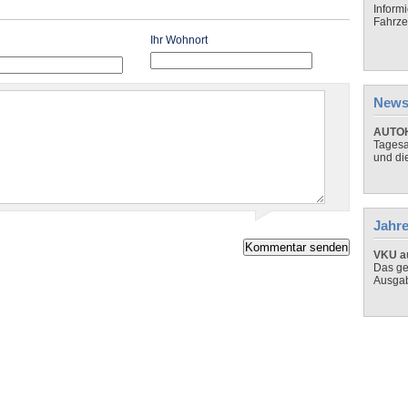
Inform
Fahrze
Ihr Wohnort
News
AUTOH
Tagesa
und di
Jahre
VKU au
Das ge
Ausga