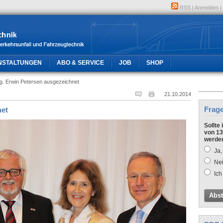
RSS
|
Anmelden
|
NSTALTUNGEN
ABO & SERVICE
JOB
SHOP
ng. Erwin Petersen ausgezeichnet
21.10.2014
Frag
net
Sollte
von 13
werde
Ja,
Nei
Ich
Abs