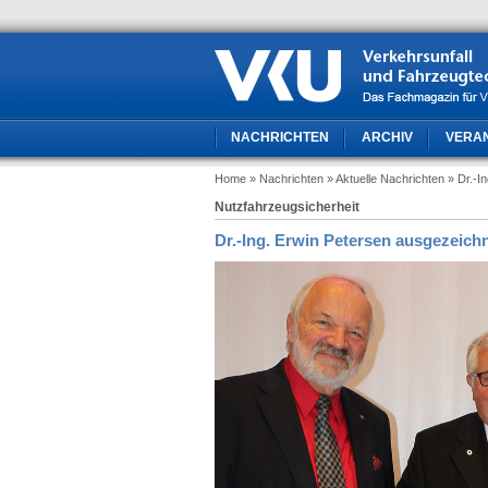
NACHRICHTEN
ARCHIV
VERA
Home
» Nachrichten
» Aktuelle Nachrichten
» Dr.-I
Nutzfahrzeugsicherheit
Dr.-Ing. Erwin Petersen ausgezeich