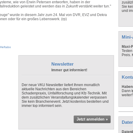
ysteme, wie von Erwin Petersen entworfen, haben in der
zusätz
llreduktion geleistet und werden das in Zukunft verstärkt weiter tun."
Sie ke
und imm
zeuge" wurde in diesem Jahr zum 24. Mal von DVR, EVZ und Dekra
nen oder für ein großes Lebenswerk. (rp)
Mini
Maxi-P
Heftabo
Testen
Preis.
Newsletter
Immer gut informiert!
Kont
Der neue VKU Newsletter liefert Ihnen monatlich
Haben 
aktuelle Nachrichten aus den Bereichen
Dann k
Schadenpraxis, Unfallforschung und Kfz-Technik. Mit
weiter!
dem zusätzlichen Veranstaltungskalender verpassen
Sie kein Branchenevent. Jetzt kostenlos bestellen und
immer top informiert sein.
Jetzt anmelden »
Daten
Datenb