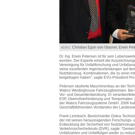
v.l.n.r.: Christian Egon von Glasner, Erwin 
Dr. Ing. Erwin Petersen ist für sein Lebenswe
worden. Der Experte erhielt die Auszeichnu
Vereinigung für Unfallforschung und Unfallana
seine exzellenten Ingenieurleistungen auf de
Nutzfahrzeug- Kombinationen, die zu einer int
beigetragen haben", sagte EVU-Präsident Prof
Petersen studierte Maschinenbau an der Techn
Wabco Westinghouse Fahrzeugbremsen. Bei dem
Vor- und Gesamtentwicklung. Er verantwortet
ESP, Überrollverhinderung und Tempomaten. I
der Wabco Fahrzeugsysteme GmbH. 2006 trat er
Geschäftsführenden Vorstandes der Landesv
Frank Leimbach, Bereichsleiter Dekra Techno
der mit seinen herausragenden Forschungs- un
Entwicklung der Sicherheit von Nutzfahrzeuge
Verkehrssicherheitsrats (DVR), sagte: "Gemein
Unfallzahlen und Unfallfolgen weiter zu reduzie