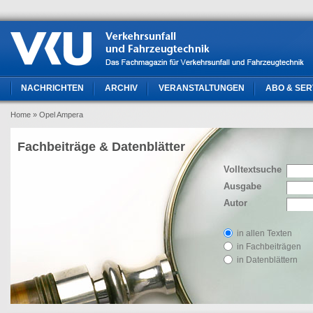
NACHRICHTEN
ARCHIV
VERANSTALTUNGEN
ABO & SER
Home
» Opel Ampera
Fachbeiträge & Datenblätter
Volltextsuche
Ausgabe
Autor
in allen Texten
in Fachbeiträgen
in Datenblättern