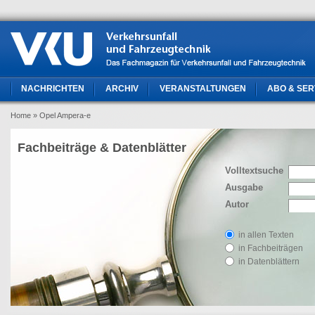
NACHRICHTEN
ARCHIV
VERANSTALTUNGEN
ABO & SER
Home
» Opel Ampera-e
Fachbeiträge & Datenblätter
Volltextsuche
Ausgabe
Autor
in allen Texten
in Fachbeiträgen
in Datenblättern