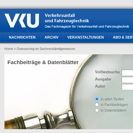
NACHRICHTEN
ARCHIV
VERANSTALTUNGEN
ABO & SER
Home
» Outsourcing im Sachverständigenwesen
Fachbeiträge & Datenblätter
Volltextsuche
Ausgabe
Autor
in allen Texten
in Fachbeiträgen
in Datenblättern