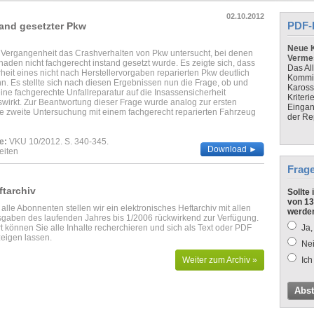
02.10.2012
PDF-
tand gesetzter Pkw
Neue K
r Vergangenheit das Crashverhalten von Pkw untersucht, bei denen
Verme
haden nicht fachgerecht instand gesetzt wurde. Es zeigte sich, dass
Das Al
heit eines nicht nach Herstellervorgaben reparierten Pkw deutlich
Kommis
nn. Es stellte sich nach diesen Ergebnissen nun die Frage, ob und
Kaross
ine fachgerechte Unfallreparatur auf die Insassensicherheit
Kriteri
irkt. Zur Beantwortung dieser Frage wurde analog zur ersten
Eingan
e zweite Untersuchung mit einem fachgerecht reparierten Fahrzeug
der Re
e:
VKU 10/2012. S. 340-345.
Download ►
eiten
Frag
ftarchiv
Sollte
von 13
 alle Abonnenten stellen wir ein elektronisches Heftarchiv mit allen
werde
gaben des laufenden Jahres bis 1/2006 rückwirkend zur Verfügung.
t können Sie alle Inhalte recherchieren und sich als Text oder PDF
Ja,
eigen lassen.
Nei
Weiter zum Archiv »
Ich
Abs