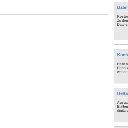
Daten
Koste
Zu den
Dateie
Kont
Haben 
Dann k
weiter!
Hefta
Ausga
Blätte
digital