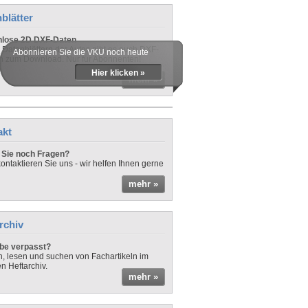
blätter
nlose 2D DXF-Daten
 Datenblättern der Autos gibt es auch DXF-
Abonnieren Sie die VKU noch heute
n zum Download. Nur für Abonnenten!
Hier klicken »
mehr »
akt
Sie noch Fragen?
ontaktieren Sie uns - wir helfen Ihnen gerne
mehr »
rchiv
be verpasst?
rn, lesen und suchen von Fachartikeln im
en Heftarchiv.
mehr »