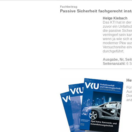
Fachbeitrag
Passive Sicherheit fachgerecht ins
Helge Kiebach
Das KTI hat in de
zuvor ein Unfallsc
die passive Sicher
verringert sein ka
wenn ja wie sich e
moderner Pkw ausw
Versuchsreihe ein
durchgeführt.
Ausgabe, Nr, Seit
Seitenanzahl:
6 S
He
Für
Aus
Dor
anz