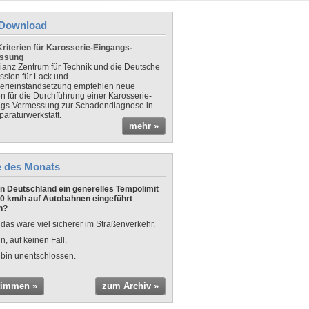
Download
riterien für Karosserie-Eingangs-
ssung
lianz Zentrum für Technik und die Deutsche
sion für Lack und
erieinstandsetzung empfehlen neue
en für die Durchführung einer Karosserie-
gs-Vermessung zur Schadendiagnose in
paraturwerkstatt.
mehr »
e des Monats
 in Deutschland ein generelles Tempolimit
0 km/h auf Autobahnen eingeführt
n?
 das wäre viel sicherer im Straßenverkehr.
n, auf keinen Fall.
 bin unentschlossen.
timmen »
zum Archiv »