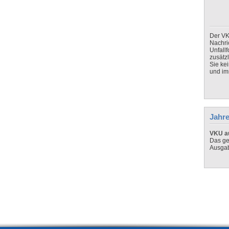
Der VK
Nachri
Unfall
zusätz
Sie ke
und imm
Jahre
VKU au
Das ge
Ausga