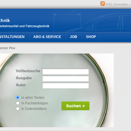
RSS
|
Anmelden
|
NSTALTUNGEN
ABO & SERVICE
JOB
SHOP
setzter Pkw
Volltextsuche
Ausgabe
Autor
in allen Texten
in Fachbeiträgen
in Datenblättern