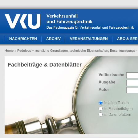
NACHRICHTEN
ARCHIV
VERANSTALTUNGEN
ABO & SER
Home
» Pedelecs – rechtliche Grundlagen, technische Eigenschaften, Beschleunigungs
Fachbeiträge & Datenblätter
Volltextsuche
Ausgabe
Autor
in allen Texten
in Fachbeiträgen
in Datenblättern