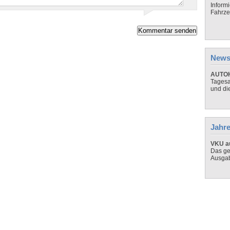
Inform
Fahrze
News
AUTOH
Tagesa
und di
Jahre
VKU au
Das ge
Ausga