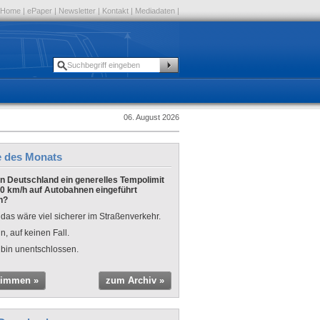
Home
|
ePaper
|
Newsletter
|
Kontakt
|
Mediadaten
|
06. August 2026
e des Monats
 in Deutschland ein generelles Tempolimit
0 km/h auf Autobahnen eingeführt
n?
 das wäre viel sicherer im Straßenverkehr.
n, auf keinen Fall.
 bin unentschlossen.
timmen »
zum Archiv »