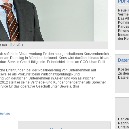
PDF-
Neue K
Verme
Das Al
Kommis
Kaross
Kriteri
Eingan
der Re
es bei TÜV SÜD.
 sofort die Verantwortung für den neu geschaffenen Konzernbereich
ster am Dienstag in München bekannt. Kees wird darüber hinaus bis auf
Daten
uct Service GmbH tätig sein. Er berichtet direkt an COO Ishan Palit.
Koste
iche Erfahrungen bei der Positionierung von Unternehmen auf
Zu den
lsweise als Prokurist beim Wirtschaftsprüfungs- und
Dateie
g von deutschen Unternehmen in Asien und von asiatischen
2012 stellt er seine Vertriebs- und Kundenorientiertheit als Sprecher
vice für das operative Geschäft unter Beweis. (tm)
Heftabo
Der VK
Nachri
Unfall