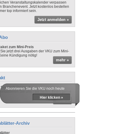
lichen Veranstaltungskalender verpassen
in Branchenevent. Jetzt kostenlos bestellen
er top informiert sein.
Jetzt anmelden »
-Abo
aket zum Mini-Preis
 Sie jetzt drei Ausgaben der VKU zum Mini-
 Keine Kündigung nötig!
mehr »
akt
Sie noch Fragen?
Abonnieren Sie die VKU noch heute
ontaktieren Sie uns - wir helfen Ihnen gerne
Hier klicken »
mehr »
blätter-Archiv
lätter