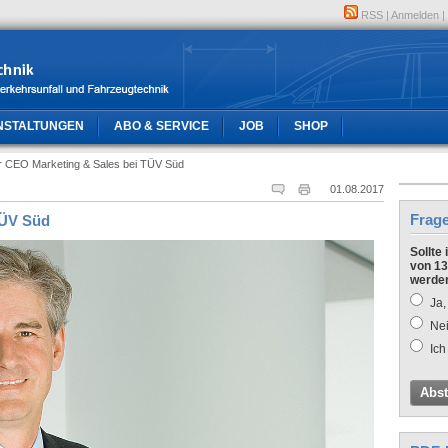
RSS
|
Anmelden
|
NSTALTUNGEN
ABO & SERVICE
JOB
SHOP
r CEO Marketing & Sales bei TÜV Süd
01.08.2017
Frag
TÜV Süd
Sollte
von 13
werde
Ja,
Nei
Ich
Abs