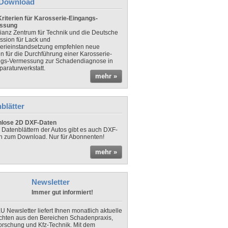
Download
riterien für Karosserie-Eingangs-
ssung
lianz Zentrum für Technik und die Deutsche
sion für Lack und
erieinstandsetzung empfehlen neue
en für die Durchführung einer Karosserie-
gs-Vermessung zur Schadendiagnose in
paraturwerkstatt.
mehr »
blätter
nlose 2D DXF-Daten
 Datenblättern der Autos gibt es auch DXF-
n zum Download. Nur für Abonnenten!
mehr »
Newsletter
Immer gut informiert!
U Newsletter liefert Ihnen monatlich aktuelle
chten aus den Bereichen Schadenpraxis,
forschung und Kfz-Technik. Mit dem