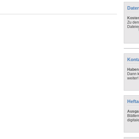
Daten
Koste
Zu den
Dateie
Kont
Haben 
Dann k
weiter!
Hefta
Ausga
Blätte
digital