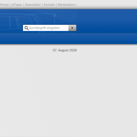
Home
|
ePaper
|
Newsletter
|
Kontakt
|
Mediadaten
|
07. August 2026