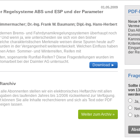
01.05.2009
PDF-
er Regelsysteme ABS und ESP und der Parameter
Neue K
 Simmermacher; Dr.-Ing. Frank W. Baumann; Dipl.-Ing. Hans-Herbert
Verme
Das Al
odernen Brems- und Fahrdynamikregelungssystemen überhaupt noch
Kommis
 Und wenn ja, wie unterscheiden sie sich von den bisher
Kaross
 welche charakteristischen Merkmale weisen diese Spuren heute auf?
Kriteri
urden in der Vergangenheit weiterentwickelt. Welchen Einfluss haben
Eingan
hen Arten  Sommer- und Winterreifen, Reifen mit
der Re
ten, sogenannte Runflat-Reifen? Diese Fragestellungen wurden im
omarbeit bei der Daimler AG untersucht.
Download ►
Frag
ftarchiv
Sollte
von 13
 alle Abonnenten stellen wir ein elektronisches Heftarchiv mit allen
werde
gaben des laufenden Jahres bis 1/2006 rückwirkend zur Verfügung.
t können Sie alle Inhalte recherchieren und sich als Text oder PDF
Ja,
eigen lassen.
Nei
Weiter zum Archiv »
Ich
Abs