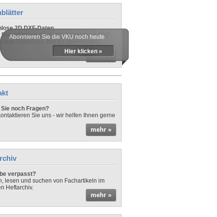
blätter
nlose 2D DXF-Daten
 Datenblättern der Autos gibt es auch DXF-
Abonnieren Sie die VKU noch heute
n zum Download. Nur für Abonnenten!
Hier klicken »
mehr »
akt
Sie noch Fragen?
ontaktieren Sie uns - wir helfen Ihnen gerne
mehr »
rchiv
be verpasst?
rn, lesen und suchen von Fachartikeln im
en Heftarchiv.
mehr »