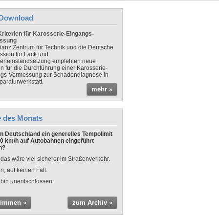
Download
riterien für Karosserie-Eingangs-
ssung
lianz Zentrum für Technik und die Deutsche
sion für Lack und
erieinstandsetzung empfehlen neue
en für die Durchführung einer Karosserie-
gs-Vermessung zur Schadendiagnose in
paraturwerkstatt.
mehr »
e des Monats
 in Deutschland ein generelles Tempolimit
0 km/h auf Autobahnen eingeführt
n?
 das wäre viel sicherer im Straßenverkehr.
n, auf keinen Fall.
 bin unentschlossen.
timmen »
zum Archiv »