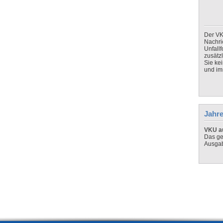
Der VK
Nachri
Unfall
zusätz
Sie ke
und imm
Jahre
VKU au
Das ge
Ausga