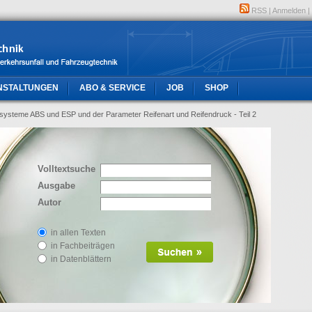
RSS
|
Anmelden
|
NSTALTUNGEN
ABO & SERVICE
JOB
SHOP
lsysteme ABS und ESP und der Parameter Reifenart und Reifendruck - Teil 2
Volltextsuche
Ausgabe
Autor
in allen Texten
in Fachbeiträgen
in Datenblättern