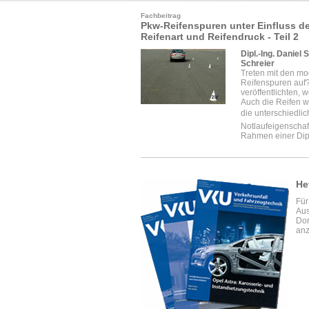
Fachbeitrag
Pkw-Reifenspuren unter Einfluss d
Reifenart und Reifendruck - Teil 2
Dipl.-Ing. Daniel
Schreier
Treten mit den m
Reifenspuren auf?
veröffentlichten,
Auch die Reifen w
die unterschiedlic
Notlaufeigenschaf
Rahmen einer Dipl
He
Für
Aus
Dor
anz