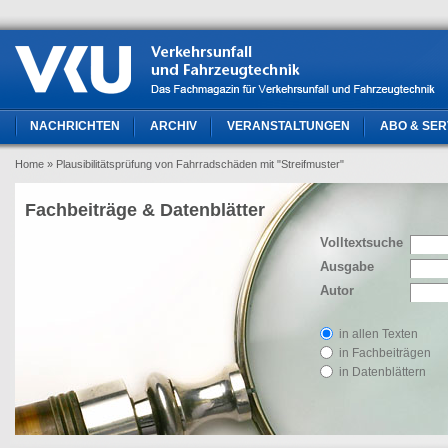
NACHRICHTEN
ARCHIV
VERANSTALTUNGEN
ABO & SER
Home
» Plausibilitätsprüfung von Fahrradschäden mit "Streifmuster"
Fachbeiträge & Datenblätter
Volltextsuche
Ausgabe
Autor
in allen Texten
in Fachbeiträgen
in Datenblättern