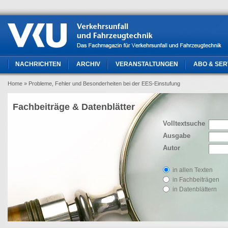
NACHRICHTEN
ARCHIV
VERANSTALTUNGEN
ABO & SER
Home
» Probleme, Fehler und Besonderheiten bei der EES-Einstufung
Fachbeiträge & Datenblätter
Volltextsuche
Ausgabe
Autor
in allen Texten
in Fachbeiträgen
in Datenblättern