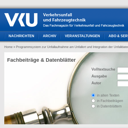
NACHRICHTEN
ARCHIV
VERANSTALTUNGEN
ABO & SER
Home
» Programmsystem zur Unfallaufnahme am Unfallort und Integration der Unfalldate
Fachbeiträge & Datenblätter
Volltextsuche
Ausgabe
Autor
in allen Texten
in Fachbeiträgen
in Datenblättern