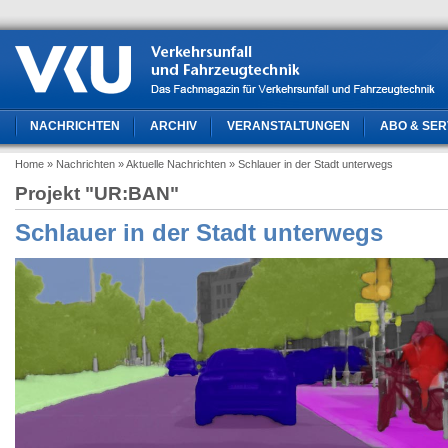
NACHRICHTEN
ARCHIV
VERANSTALTUNGEN
ABO & SER
Home
» Nachrichten
» Aktuelle Nachrichten
» Schlauer in der Stadt unterwegs
Projekt "UR:BAN"
Schlauer in der Stadt unterwegs