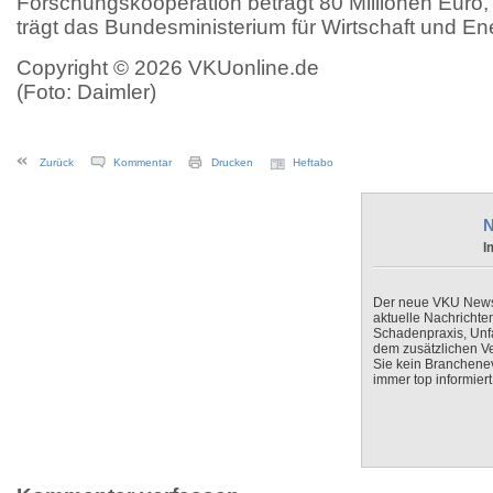
Forschungskooperation beträgt 80 Millionen Euro,
trägt das Bundesministerium für Wirtschaft und Ene
Copyright © 2026 VKUonline.de
(Foto: Daimler)
Zurück
Kommentar
Drucken
Heftabo
N
I
Der neue VKU Newsle
aktuelle Nachrichte
Schadenpraxis, Unfa
dem zusätzlichen V
Sie kein Branchenev
immer top informiert