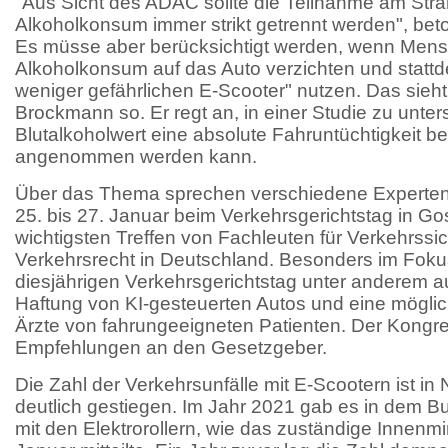
"Aus Sicht des ADAC sollte die Teilnahme am Str
Alkoholkonsum immer strikt getrennt werden", beto
Es müsse aber berücksichtigt werden, wenn Men
Alkoholkonsum auf das Auto verzichten und stattd
weniger gefährlichen E-Scooter" nutzen. Das sieht
Brockmann so. Er regt an, in einer Studie zu unt
Blutalkoholwert eine absolute Fahruntüchtigkeit b
angenommen werden kann.
Über das Thema sprechen verschiedene Experten
25. bis 27. Januar beim Verkehrsgerichtstag in Gos
wichtigsten Treffen von Fachleuten für Verkehrssi
Verkehrsrecht in Deutschland. Besonders im Fok
diesjährigen Verkehrsgerichtstag unter anderem 
Haftung von KI-gesteuerten Autos und eine möglich
Ärzte von fahrungeeigneten Patienten. Der Kongress
Empfehlungen an den Gesetzgeber.
Die Zahl der Verkehrsunfälle mit E-Scootern ist in
deutlich gestiegen. Im Jahr 2021 gab es in dem B
mit den Elektrorollern, wie das zuständige Innenm