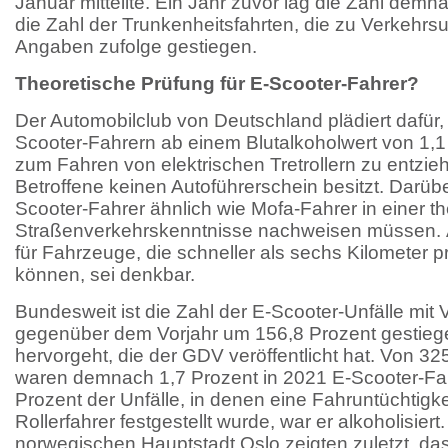
Januar mitteilte. Ein Jahr zuvor lag die Zahl dem
die Zahl der Trunkenheitsfahrten, die zu Verkehrsun
Angaben zufolge gestiegen.
Theoretische Prüfung für E-Scooter-Fahrer?
Der Automobilclub von Deutschland plädiert dafür, 
Scooter-Fahrern ab einem Blutalkoholwert von 1,1 
zum Fahren von elektrischen Tretrollern zu entziehe
Betroffene keinen Autoführerschein besitzt. Darübe
Scooter-Fahrer ähnlich wie Mofa-Fahrer in einer t
Straßenverkehrskenntnisse nachweisen müssen. A
für Fahrzeuge, die schneller als sechs Kilometer 
können, sei denkbar.
Bundesweit ist die Zahl der E-Scooter-Unfälle mit 
gegenüber dem Vorjahr um 156,8 Prozent gestieg
hervorgeht, die der GDV veröffentlicht hat. Von 3
waren demnach 1,7 Prozent in 2021 E-Scooter-Fah
Prozent der Unfälle, in denen eine Fahruntüchtigke
Rollerfahrer festgestellt wurde, war er alkoholisier
norwegischen Hauptstadt Oslo zeigten zuletzt, dass