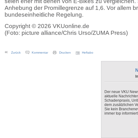
seien eher mit denen von E-Bikes zu vergleichen. 
Anhebung der Promillegrenze auf 1,6. Vor allem b
bundeseinheitliche Regelung.
Copyright © 2026 VKUonline.de
(Foto: picture alliance/Chris Urso/ZUMA Press)
Zurück
Kommentar
Drucken
Heftabo
N
I
Der neue VKU Newsle
aktuelle Nachrichte
Schadenpraxis, Unfa
dem zusätzlichen V
Sie kein Branchenev
immer top informiert