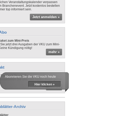
lichen Veranstaltungskalender verpassen
in Branchenevent. Jetzt kostenlos bestellen
er top informiert sein.
Jetzt anmelden »
-Abo
aket zum Mini-Preis
 Sie jetzt drei Ausgaben der VKU zum Mini-
 Keine Kündigung nötig!
mehr »
akt
Sie noch Fragen?
Abonnieren Sie die VKU noch heute
ontaktieren Sie uns - wir helfen Ihnen gerne
Hier klicken »
mehr »
blätter-Archiv
lätter