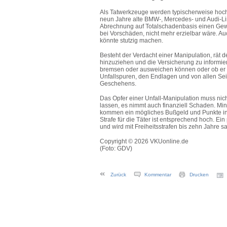
Als Tatwerkzeuge werden typischerweise hochw
neun Jahre alte BMW-, Mercedes- und Audi-Li
Abrechnung auf Totalschadenbasis einen Gewin
bei Vorschäden, nicht mehr erzielbar wäre. Au
könnte stutzig machen.
Besteht der Verdacht einer Manipulation, rät 
hinzuziehen und die Versicherung zu informier
bremsen oder ausweichen können oder ob er s
Unfallspuren, den Endlagen und von allen Sei
Geschehens.
Das Opfer einer Unfall-Manipulation muss ni
lassen, es nimmt auch finanziell Schaden. Mi
kommen ein mögliches Bußgeld und Punkte in 
Strafe für die Täter ist entsprechend hoch. Ein 
und wird mit Freiheitsstrafen bis zehn Jahre sa
Copyright © 2026 VKUonline.de
(Foto: GDV)
Zurück
Kommentar
Drucken