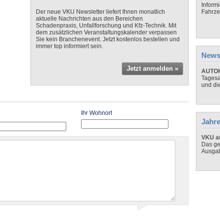
Inform
Der neue VKU Newsletter liefert Ihnen monatlich
Fahrze
aktuelle Nachrichten aus den Bereichen
Schadenpraxis, Unfallforschung und Kfz-Technik. Mit
dem zusätzlichen Veranstaltungskalender verpassen
Sie kein Branchenevent. Jetzt kostenlos bestellen und
immer top informiert sein.
News
Jetzt anmelden »
AUTOH
Tagesa
und di
Ihr Wohnort
Jahre
VKU au
Das ge
Ausga