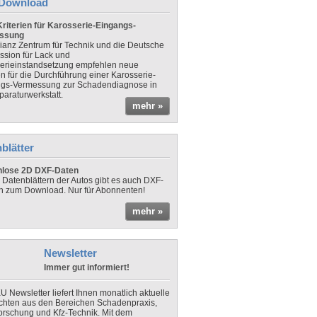
Download
riterien für Karosserie-Eingangs-
ssung
lianz Zentrum für Technik und die Deutsche
sion für Lack und
erieinstandsetzung empfehlen neue
en für die Durchführung einer Karosserie-
gs-Vermessung zur Schadendiagnose in
paraturwerkstatt.
mehr »
blätter
nlose 2D DXF-Daten
 Datenblättern der Autos gibt es auch DXF-
n zum Download. Nur für Abonnenten!
mehr »
Newsletter
Immer gut informiert!
U Newsletter liefert Ihnen monatlich aktuelle
chten aus den Bereichen Schadenpraxis,
forschung und Kfz-Technik. Mit dem