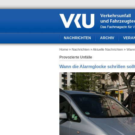
NACHRICHTEN
ARCHIV
VERA
Home
» Nachrichten
» Aktuelle Nachrichten
» Wann 
Provozierte Unfälle
Wann die Alarmglocke schrillen soll