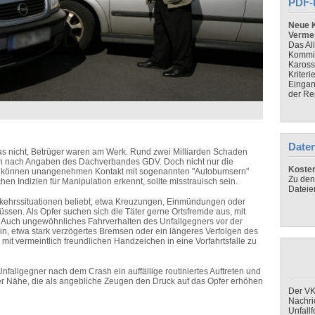
PDF-
Neue K
Verme
Das Al
Kommis
Kaross
Kriteri
Eingan
der Re
Daten
as nicht, Betrüger waren am Werk. Rund zwei Milliarden Schaden
ch nach Angaben des Dachverbandes GDV. Doch nicht nur die
Koste
er können unangenehmen Kontakt mit sogenannten "Autobumsern"
Zu den
en Indizien für Manipulation erkennt, sollte misstrauisch sein.
Dateie
Verkehrssituationen beliebt, etwa Kreuzungen, Einmündungen oder
ssen. Als Opfer suchen sich die Täter gerne Ortsfremde aus, mit
. Auch ungewöhnliches Fahrverhalten des Unfallgegners vor der
ein, etwa stark verzögertes Bremsen oder ein längeres Verfolgen des
r mit vermeintlich freundlichen Handzeichen in eine Vorfahrtsfalle zu
fallgegner nach dem Crash ein auffällige routiniertes Auftreten und
 der Nähe, die als angebliche Zeugen den Druck auf das Opfer erhöhen
Der VK
Nachri
Unfall