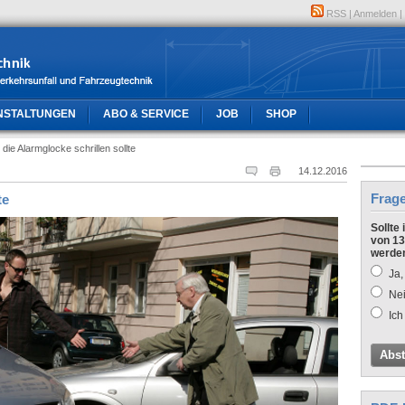
RSS
|
Anmelden
|
NSTALTUNGEN
ABO & SERVICE
JOB
SHOP
die Alarmglocke schrillen sollte
14.12.2016
Frag
te
Sollte
von 13
werde
Ja,
Nei
Ich
Abs