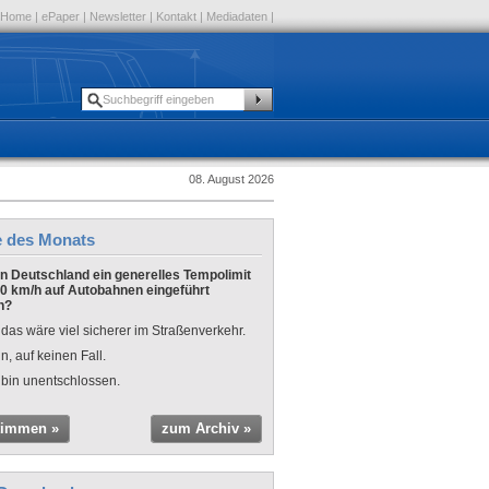
Home
|
ePaper
|
Newsletter
|
Kontakt
|
Mediadaten
|
08. August 2026
e des Monats
 in Deutschland ein generelles Tempolimit
0 km/h auf Autobahnen eingeführt
n?
 das wäre viel sicherer im Straßenverkehr.
n, auf keinen Fall.
 bin unentschlossen.
timmen »
zum Archiv »