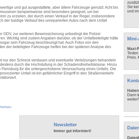
zusätz
Sie ke
ertige und gut ausgestattete, aber ältere Fahrzeuge genutzt. Acht bis
und imm
mousinen beispielsweise sind besonders geeignet, um bei
n zu erzielen, der durch einen Verkauf in der Regel, insbesondere
ch der baldige Verkauf des unreparierten Autos nach dem Unfall
der GDV, zur weiteren Beweissicherung unbedingt die Polizei
en. Wichtig sind zudem Angaben darüber, ob der Unfallbeteiligte hätte
Mini
ogar sein Fahrzeug beschleunigt hat. Auch Fotos von den
ten der beteiligten Fahrzeuge helfen bei der späteren Analyse des
Maxi-P
Testen
Preis.
cht nur den Schreck verdauen und eventuelle Verletzungen behandeln
ndestens durch die Hochstufung in der Schadensfreiheitsklasse. Hinzu
Flensburg für die untergeschobene Verursachung eines Unfalls. Die
provozierter Unfall ist ein gefährlicher Eingriff in den Straßenverkehr
nktioniert.
Kont
Haben 
Dann k
weiter!
Heftabo
Newsletter
Daten
Immer gut informiert!
Datenb