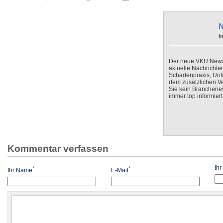
N
I
Der neue VKU Newsle
aktuelle Nachrichte
Schadenpraxis, Unfa
dem zusätzlichen V
Sie kein Branchenev
immer top informiert
Kommentar verfassen
Ih
*
*
Ihr Name
E-Mail