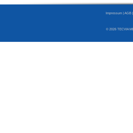
Impressum
|
AGB
© 2026 TECVIA M