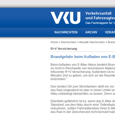
NACHRICHTEN
ARCHIV
VERA
Home
» Nachrichten
» Aktuelle Nachrichten
» Brand
R+V Versicherung
Brandgefahr beim Aufladen von E-
Beim Aufladen von E-Bike-Akkus besteht Bran
es nicht in Reichweite von brennbaren Mater
Infocenter R+V Versicherung. Außerdem ist e
Minuten Zeit zu geben, um sich an die Raumt
entzünden."
Den besten Ort zum Stromtanken stellt ein vor 
das Rad umgestürzt ist oder in einen Unfall ve
Akku unbedingt überprüfen zu lassen. Denn 
Ebenfalls gefährlich ist es, wenn das E-Bike 
Standzeit, um den Akku durch eine Tiefentlad
reduzieren, sollten Fahrradbesitzer ihren E-B
das Rad in der Zwischenzeit nicht benutzt hab