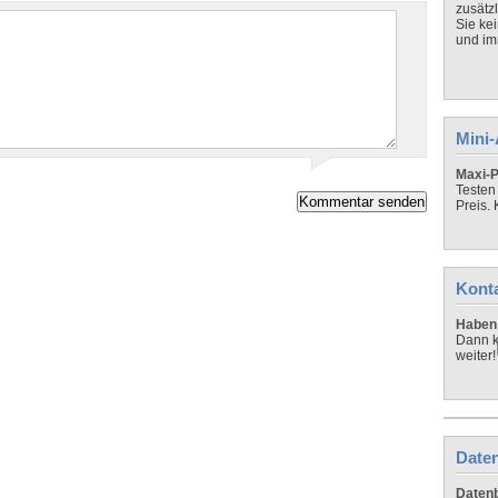
zusätz
Sie ke
und imm
Mini
Maxi-P
Testen
Preis.
Kont
Haben 
Dann k
weiter!
Daten
Datenb