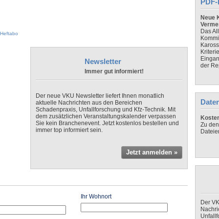
PDF-
Neue K
Verme
Das Al
Heftabo
Kommis
Kaross
Kriteri
Eingan
Newsletter
der Re
Immer gut informiert!
Der neue VKU Newsletter liefert Ihnen monatlich
Daten
aktuelle Nachrichten aus den Bereichen
Schadenpraxis, Unfallforschung und Kfz-Technik. Mit
dem zusätzlichen Veranstaltungskalender verpassen
Koste
Sie kein Branchenevent. Jetzt kostenlos bestellen und
Zu den
immer top informiert sein.
Dateie
Jetzt anmelden »
Ihr Wohnort
Der VK
Nachri
Unfall