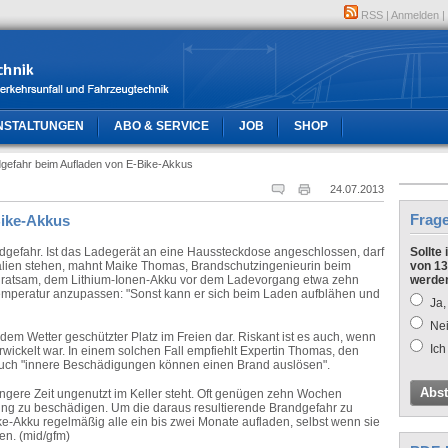
RSS
|
Anmelden
|
NSTALTUNGEN
ABO & SERVICE
JOB
SHOP
gefahr beim Aufladen von E-Bike-Akkus
24.07.2013
Frag
Bike-Akkus
dgefahr. Ist das Ladegerät an eine Haussteckdose angeschlossen, darf
Sollte
ialien stehen, mahnt Maike Thomas, Brandschutzingenieurin beim
von 13
s ratsam, dem Lithium-Ionen-Akku vor dem Ladevorgang etwa zehn
werde
emperatur anzupassen: "Sonst kann er sich beim Laden aufblähen und
Ja,
Nei
dem Wetter geschützter Platz im Freien dar. Riskant ist es auch, wenn
Ich
rwickelt war. In einem solchen Fall empfiehlt Expertin Thomas, den
auch "innere Beschädigungen können einen Brand auslösen".
Abs
längere Zeit ungenutzt im Keller steht. Oft genügen zehn Wochen
ung zu beschädigen. Um die daraus resultierende Brandgefahr zu
ike-Akku regelmäßig alle ein bis zwei Monate aufladen, selbst wenn sie
en. (mid/gfm)