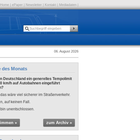
Home
|
ePaper
|
Newsletter
|
Kontakt
|
Mediadaten
|
06. August 2026
e des Monats
 in Deutschland ein generelles Tempolimit
0 km/h auf Autobahnen eingeführt
n?
 das wäre viel sicherer im Straßenverkehr.
n, auf keinen Fall.
 bin unentschlossen.
timmen »
zum Archiv »