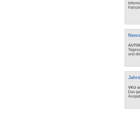
Inform
Fahrze
News
AUTOH
Tagesa
und di
Jahre
VKU au
Das ge
Ausga