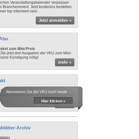
lichen Veranstaltungskalender verpassen
in Branchenevent. Jetzt kostenlos bestellen
er top informiert sein.
Jetzt anmelden »
-Abo
aket zum Mini-Preis
 Sie jetzt drei Ausgaben der VKU zum Mini-
 Keine Kündigung nötig!
mehr »
akt
Sie noch Fragen?
Abonnieren Sie die VKU noch heute
ontaktieren Sie uns - wir helfen Ihnen gerne
Hier klicken »
mehr »
blätter-Archiv
lätter