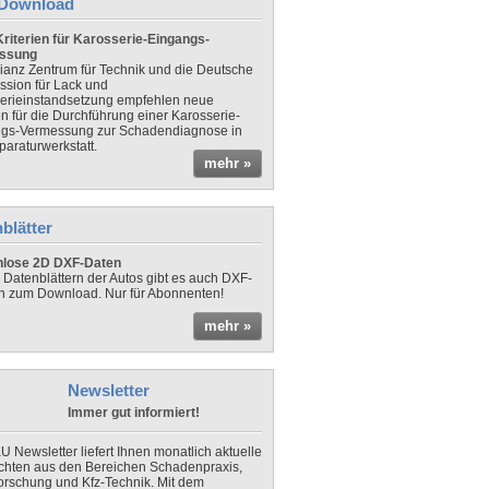
Download
riterien für Karosserie-Eingangs-
ssung
lianz Zentrum für Technik und die Deutsche
sion für Lack und
erieinstandsetzung empfehlen neue
en für die Durchführung einer Karosserie-
gs-Vermessung zur Schadendiagnose in
paraturwerkstatt.
mehr »
blätter
nlose 2D DXF-Daten
 Datenblättern der Autos gibt es auch DXF-
n zum Download. Nur für Abonnenten!
mehr »
Newsletter
Immer gut informiert!
U Newsletter liefert Ihnen monatlich aktuelle
chten aus den Bereichen Schadenpraxis,
forschung und Kfz-Technik. Mit dem