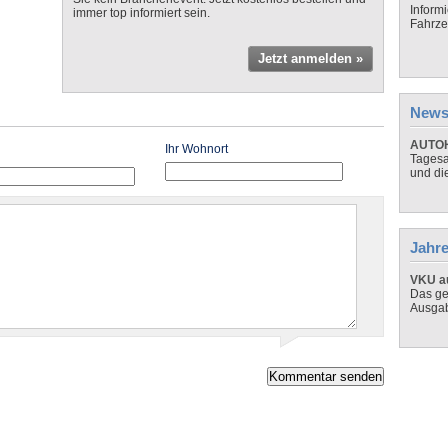
Inform
immer top informiert sein.
Fahrze
Jetzt anmelden »
News
AUTOH
Ihr Wohnort
Tagesa
und di
Jahre
VKU au
Das ge
Ausga