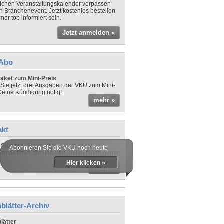
lichen Veranstaltungskalender verpassen
in Branchenevent. Jetzt kostenlos bestellen
er top informiert sein.
Jetzt anmelden »
-Abo
aket zum Mini-Preis
 Sie jetzt drei Ausgaben der VKU zum Mini-
 Keine Kündigung nötig!
mehr »
akt
Sie noch Fragen?
Abonnieren Sie die VKU noch heute
ontaktieren Sie uns - wir helfen Ihnen gerne
Hier klicken »
mehr »
blätter-Archiv
lätter