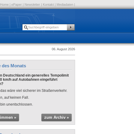
Home
|
ePaper
|
Newsletter
|
Kontakt
|
Mediadaten
|
06. August 2026
e des Monats
 in Deutschland ein generelles Tempolimit
0 km/h auf Autobahnen eingeführt
n?
 das wäre viel sicherer im Straßenverkehr.
n, auf keinen Fall.
 bin unentschlossen.
timmen »
zum Archiv »