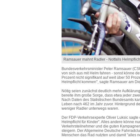
Ramsauer mahnt Radler - Notfalls Helmpflich
Bundesverkehrsminister Peter Ramsauer (CSU) m
von sich aus mit Helm fahren - sonst könne d
Prozent nicht signifikant auf weit über 50 Pr
Helmpflicht kommen", sagte Ramsauer am Diens
Nötig seien zunächst deutlich mehr Aufklärung
bereite ihm große Sorge, dass etwa jeder zwei
Nach Daten des Statistischen Bundesamts ka
Leben nach 462 im Jahr zuvor. Hintergrund d
weniger Radler unterwegs waren.
Der FDP-Verkehrsexperte Oliver Luksic sagte de
Helmpflicht für Kinder". Alles andere könne nur
Verkehrsteilnehmer und die guten Kampagnen
steigern. Der Allgemeine Deutsche Fahrradclu
Menschen das Rad nutzten und damit "alles noc