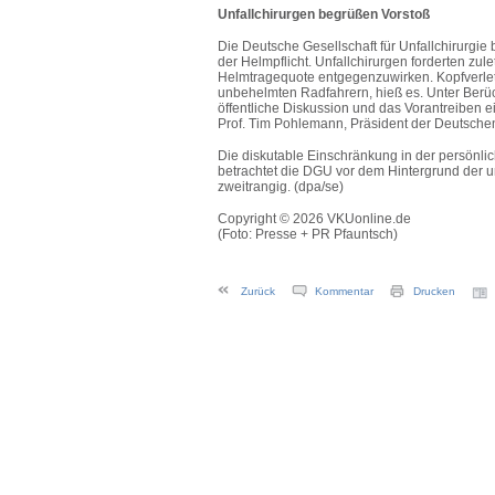
Unfallchirurgen begrüßen Vorstoß
Die Deutsche Gesellschaft für Unfallchirurgi
der Helmpflicht.
Unfallchirurgen forderten zule
Helmtragequote entgegenzuwirken. Kopfverletzu
unbehelmten Radfahrern, hieß es.
Unter Berüc
öffentliche Diskussion und das Vorantreiben ei
Prof. Tim Pohlemann, Präsident der Deutschen G
Die diskutable Einschränkung in der persönlic
betrachtet die DGU vor dem Hintergrund der un
zweitrangig. (dpa/se)
Copyright © 2026 VKUonline.de
(Foto: Presse + PR Pfauntsch)
Zurück
Kommentar
Drucken