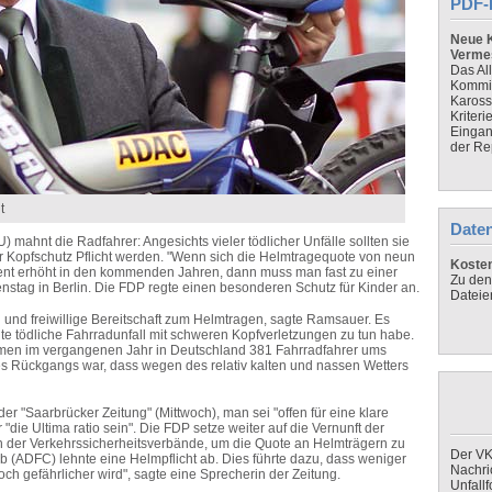
PDF-
Neue K
Verme
Das Al
Kommis
Kaross
Kriteri
Eingan
der Re
t
Daten
ahnt die Radfahrer: Angesichts vieler tödlicher Unfälle sollten sie
er Kopfschutz Pflicht werden. "Wenn sich die Helmtragequote von neun
Koste
ozent erhöht in den kommenden Jahren, dann muss man fast zu einer
Zu den
tag in Berlin. Die FDP regte einen besonderen Schutz für Kinder an.
Dateie
 und freiwillige Bereitschaft zum Helmtragen, sagte Ramsauer. Es
te tödliche Fahrradunfall mit schweren Kopfverletzungen zu tun habe.
men im vergangenen Jahr in Deutschland 381 Fahrradfahrer ums
es Rückgangs war, dass wegen des relativ kalten und nassen Wetters
r "Saarbrücker Zeitung" (Mittwoch), man sei "offen für eine klare
 "die Ultima ratio sein". Die FDP setze weiter auf die Vernunft der
 der Verkehrssicherheitsverbände, um die Quote an Helmträgern zu
Der VK
b (ADFC) lehnte eine Helmpflicht ab. Dies führte dazu, dass weniger
Nachri
h gefährlicher wird", sagte eine Sprecherin der Zeitung.
Unfall