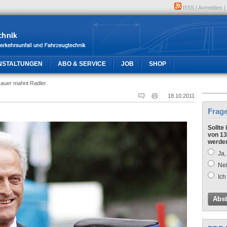
RSS
|
Anmelden
|
NSTALTUNGEN
ABO & SERVICE
JOB
SHOP
auer mahnt Radler
18.10.2011
Frag
Sollte
von 13
werde
Ja,
Nei
Ich
Abs