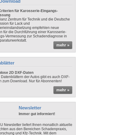
Download
riterien für Karosserie-Eingangs-
ssung
lianz Zentrum für Technik und die Deutsche
sion für Lack und
erieinstandsetzung empfehlen neue
en für die Durchführung einer Karosserie-
gs-Vermessung zur Schadendiagnose in
paraturwerkstatt.
mehr »
blätter
nlose 2D DXF-Daten
 Datenblättern der Autos gibt es auch DXF-
n zum Download. Nur für Abonnenten!
mehr »
Newsletter
Immer gut informiert!
U Newsletter liefert Ihnen monatlich aktuelle
chten aus den Bereichen Schadenpraxis,
forschung und Kfz-Technik. Mit dem