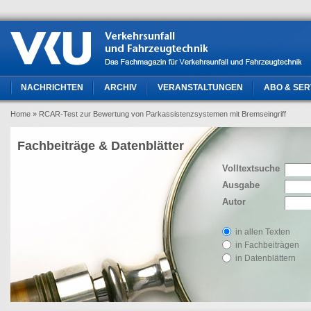
NACHRICHTEN
ARCHIV
VERANSTALTUNGEN
ABO & SER
Home
» RCAR-Test zur Bewertung von Parkassistenzsystemen mit Bremseingriff
Fachbeiträge & Datenblätter
Volltextsuche
Ausgabe
Autor
in allen Texten
in Fachbeiträgen
in Datenblättern