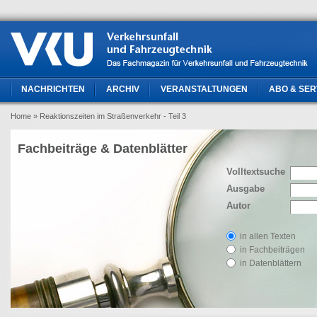
NACHRICHTEN
ARCHIV
VERANSTALTUNGEN
ABO & SER
Home
» Reaktionszeiten im Straßenverkehr - Teil 3
Fachbeiträge & Datenblätter
Volltextsuche
Ausgabe
Autor
in allen Texten
in Fachbeiträgen
in Datenblättern