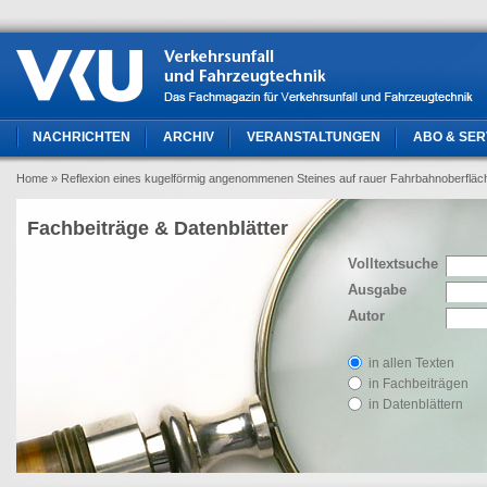
NACHRICHTEN
ARCHIV
VERANSTALTUNGEN
ABO & SER
Home
» Reflexion eines kugelförmig angenommenen Steines auf rauer Fahrbahnoberfläc
Fachbeiträge & Datenblätter
Volltextsuche
Ausgabe
Autor
in allen Texten
in Fachbeiträgen
in Datenblättern