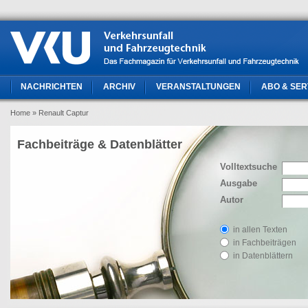
NACHRICHTEN
ARCHIV
VERANSTALTUNGEN
ABO & SER
Home
» Renault Captur
Fachbeiträge & Datenblätter
Volltextsuche
Ausgabe
Autor
in allen Texten
in Fachbeiträgen
in Datenblättern