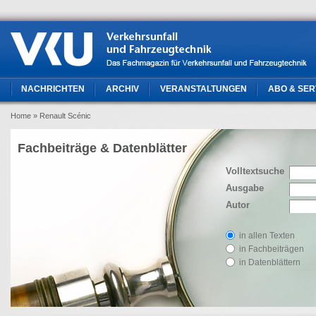
NACHRICHTEN
ARCHIV
VERANSTALTUNGEN
ABO & SER
Home
» Renault Scénic
Fachbeiträge & Datenblätter
Volltextsuche
Ausgabe
Autor
in allen Texten
in Fachbeiträgen
in Datenblättern