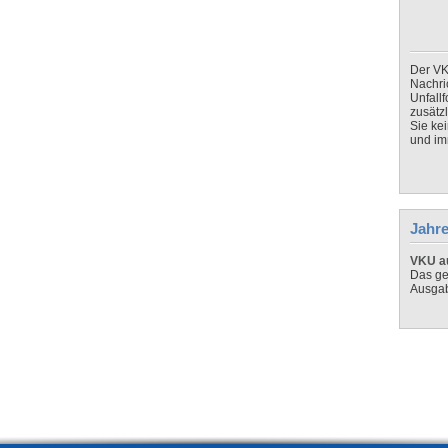
Der VK
Nachri
Unfall
zusätz
Sie ke
und imm
Jahre
VKU au
Das ge
Ausga