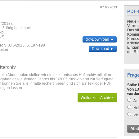
07.05.2013
PDF-
Neue K
 (2013):
Verme
 5-türig hatchback;
Das Al
kg.
Kommis
AP)
Kaross
dxf-Download ►
Kriteri
e:
VKU 5/2013. S. 197-198
Eingan
Download ►
eiten
der Re
ftarchiv
Frag
 alle Abonnenten stellen wir ein elektronisches Heftarchiv mit allen
gaben des laufenden Jahres bis 1/2006 rückwirkend zur Verfügung.
t können Sie alle Inhalte recherchieren und sich als Text oder PDF
Sollte
eigen lassen.
von 13
werde
Weiter zum Archiv »
Ja,
Nei
Ich
Abs