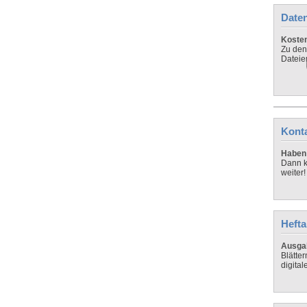
Daten
Koste
Zu den
Dateie
Kont
Haben 
Dann k
weiter!
Hefta
Ausga
Blätte
digital