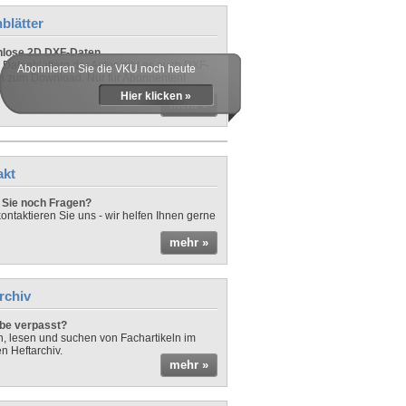
blätter
nlose 2D DXF-Daten
 Datenblättern der Autos gibt es auch DXF-
Abonnieren Sie die VKU noch heute
n zum Download. Nur für Abonnenten!
Hier klicken »
mehr »
akt
Sie noch Fragen?
ontaktieren Sie uns - wir helfen Ihnen gerne
mehr »
rchiv
be verpasst?
rn, lesen und suchen von Fachartikeln im
en Heftarchiv.
mehr »