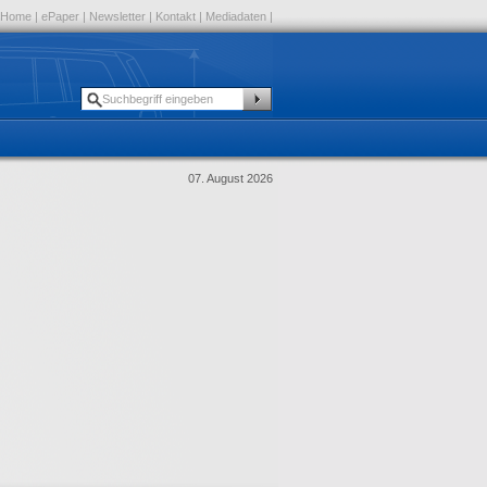
Home
|
ePaper
|
Newsletter
|
Kontakt
|
Mediadaten
|
07. August 2026