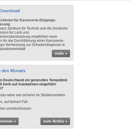
Download
riterien für Karosserie-Eingangs-
ssung
lianz Zentrum für Technik und die Deutsche
sion für Lack und
erieinstandsetzung empfehlen neue
en für die Durchführung einer Karosserie-
gs-Vermessung zur Schadendiagnose in
paraturwerkstatt.
mehr »
e des Monats
 in Deutschland ein generelles Tempolimit
0 km/h auf Autobahnen eingeführt
n?
 das wäre viel sicherer im Straßenverkehr.
n, auf keinen Fall.
 bin unentschlossen.
timmen »
zum Archiv »