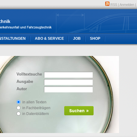
RSS
|
Anmelden
|
NSTALTUNGEN
ABO & SERVICE
JOB
SHOP
Volltextsuche
Ausgabe
Autor
in allen Texten
in Fachbeiträgen
in Datenblättern