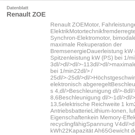
Datenblatt
Renault ZOE
Renault ZOEMotor, Fahrleistung
ElektrikMotortechnikfremderregt
Synchron-Elektromotor, bimodal
maximale Rekuperation der
BremsenergieDauerleistung kW (P
Spitzenleistung kW (PS) bei 1/mi
3dl/>dl/>dl/>-113dl/>dl/>maxim
bei 1/min22dl/> /
25dl/>-25dl/>dl/>Höchstgeschwin
elektronisch abgeregeltBeschleu
s 4,dl/>Beschleunigung dl/>-8dl/
8,6Beschleunigung dl/>-1dl/>dl/
13,5elektrische Reichweite 1 km2
AntriebsbatterieLithium-Ionen, lu
Eigenschaftenkein Memory-Effek
recyclingfähigSpannung V4dl/>d
kWh22Kapazität Ah65Gewicht de