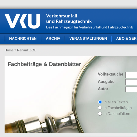
NACHRICHTEN
ARCHIV
VERANSTALTUNGEN
ABO & SER
Home
» Renault ZOE
Fachbeiträge & Datenblätter
Volltextsuche
Ausgabe
Autor
in allen Texten
in Fachbeiträgen
in Datenblättern