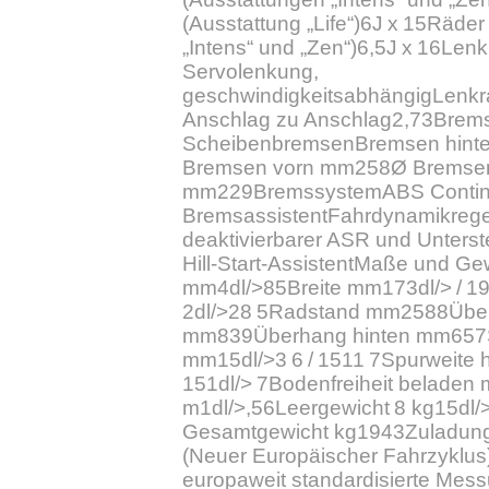
(Ausstattung „Life“)6J x 15Räde
„Intens“ und „Zen“)6,5J x 16Len
Servolenkung,
geschwindigkeitsabhängigLenk
Anschlag zu Anschlag2,73Brems
ScheibenbremsenBremsen hint
Bremsen vorn mm258Ø Bremsen
mm229BremssystemABS Continen
BremsassistentFahrdynamikreg
deaktivierbarer ASR und Unterst
Hill-Start-AssistentMaße und G
mm4dl/>85Breite mm173dl/> / 
2dl/>28 5Radstand mm2588Übe
mm839Überhang hinten mm657S
mm15dl/>3 6 / 1511 7Spurweite 
151dl/> 7Bodenfreiheit belade
m1dl/>,56Leergewicht 8 kg15dl/
Gesamtgewicht kg1943Zuladung
(Neuer Europäischer Fahrzyklus)
europaweit standardisierte Mes