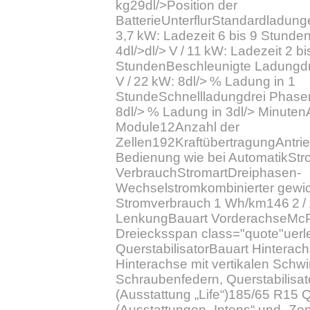
kg29dl/>Position der
BatterieUnterflurStandardladunge
3,7 kW: Ladezeit 6 bis 9 Stunde
4dl/>dl/> V / 11 kW: Ladezeit 2 bi
StundenBeschleunigte Ladungdre
V / 22 kW: 8dl/> % Ladung in 1
StundeSchnellladungdrei Phasen /
8dl/> % Ladung in 3dl/> Minuten
Module12Anzahl der
Zellen192KraftübertragungAntrie
Bedienung wie bei AutomatikSt
VerbrauchStromartDreiphasen-
Wechselstromkombinierter gewic
Stromverbrauch 1 Wh/km146 2 /
LenkungBauart VorderachseMcP
Dreiecksspan class="quote"uerl
QuerstabilisatorBauart Hinterac
Hinterachse mit vertikalen Sch
Schraubenfedern, Querstabilisa
(Ausstattung „Life“)185/65 R15
(Ausstattungen „Intens“ und „Z