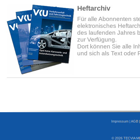
Heftarchiv
Für alle Abonnenten ste
elektronisches Heftarc
des laufenden Jahres b
zur Verfügung.
Dort können Sie alle In
und sich als Text oder
Impressum
|
AGB
© 2026 TECVIA M