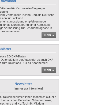
Download
riterien für Karosserie-Eingangs-
ssung
lianz Zentrum für Technik und die Deutsche
sion für Lack und
erieinstandsetzung empfehlen neue
en für die Durchführung einer Karosserie-
gs-Vermessung zur Schadendiagnose in
paraturwerkstatt.
mehr »
blätter
nlose 2D DXF-Daten
 Datenblättern der Autos gibt es auch DXF-
n zum Download. Nur für Abonnenten!
mehr »
Newsletter
Immer gut informiert!
U Newsletter liefert Ihnen monatlich aktuelle
chten aus den Bereichen Schadenpraxis,
forschung und Kfz-Technik. Mit dem