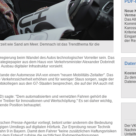
PDF-
Neue K
Verme
Das Al
Kommis
Kaross
Kriteri
Eingan
der Re
zeit wie Sand am Meer. Demnach ist das Trendthema für die
regierung beim Wandel des Autos technologischer Vorreiter sein. Das
rategiepapier aus dem Haus von Verkehrsminister Alexander Dobrindt
Daten
usbau digitaler Infrastruktur vorsieht.
Koste
Rande der Automesse IAA von einem "neuen Mobilitäts-Zeitalter". Das
Zu den
e Verkehrssicherheit erhöhen und für weniger Staus sorgen, sagte der
Dateie
mtskollegen aus den G7-Staaten besprechen, die auf der IAA auch mit
D) sagte: "Dem automatisierten und vernetzten Fahren gehört die
ger Treiber für Innovationen und Wertschöpfung." Es sei daher wichtig,
rende Position behauptet.
utschen Presse-Agentur vorliegt, betont unter anderem die Bedeutung
Der VK
igen Umstiegs auf digitalen Hörfunk. Zur Erprobung neuer Technik
Nachri
obahn 9 in Bayern. Damit dem Fahrer "keine zusätzlichen Haftungsrisiken
Unfall
ng dem Entwurf zufolge die rechtlichen Rahmenbedingungen