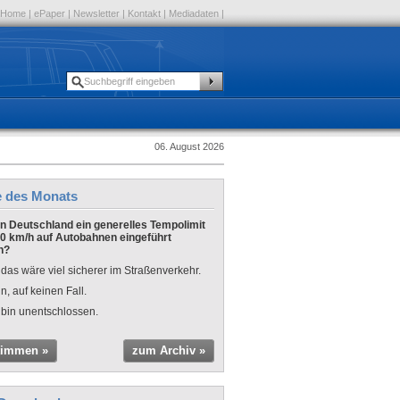
Home
|
ePaper
|
Newsletter
|
Kontakt
|
Mediadaten
|
06. August 2026
e des Monats
 in Deutschland ein generelles Tempolimit
0 km/h auf Autobahnen eingeführt
n?
 das wäre viel sicherer im Straßenverkehr.
n, auf keinen Fall.
 bin unentschlossen.
timmen »
zum Archiv »