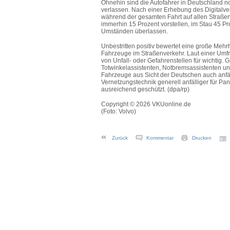
Ohnehin sind die Autofahrer in Deutschland no
verlassen. Nach einer Erhebung des Digitalve
während der gesamten Fahrt auf allen Straße
immerhin 15 Prozent vorstellen, im Stau 45 Pr
Umständen überlassen.
Unbestritten positiv bewertet eine große Meh
Fahrzeuge im Straßenverkehr. Laut einer Umf
von Unfall- oder Gefahrenstellen für wichtig
Totwinkelassistenten, Notbremsassistenten 
Fahrzeuge aus Sicht der Deutschen auch anfäll
Vernetzungstechnik generell anfälliger für Pan
ausreichend geschützt. (dpa/rp)
Copyright © 2026 VKUonline.de
(Foto: Volvo)
Zurück
Kommentar
Drucken