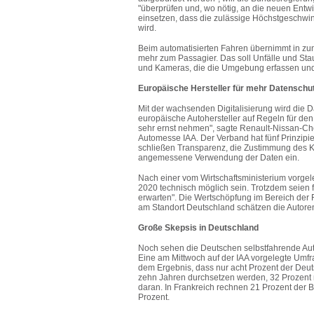
"überprüfen und, wo nötig, an die neuen Entwi
einsetzen, dass die zulässige Höchstgeschwin
wird.
Beim automatisierten Fahren übernimmt in z
mehr zum Passagier. Das soll Unfälle und Sta
und Kameras, die die Umgebung erfassen und 
Europäische Hersteller für mehr Datenschu
Mit der wachsenden Digitalisierung wird die D
europäische Autohersteller auf Regeln für den 
sehr ernst nehmen", sagte Renault-Nissan-Ch
Automesse IAA. Der Verband hat fünf Prinzipien
schließen Transparenz, die Zustimmung des K
angemessene Verwendung der Daten ein.
Nach einer vom Wirtschaftsministerium vorgel
2020 technisch möglich sein. Trotzdem seien f
erwarten". Die Wertschöpfung im Bereich der
am Standort Deutschland schätzen die Autoren 
Große Skepsis in Deutschland
Noch sehen die Deutschen selbstfahrende Auto
Eine am Mittwoch auf der IAA vorgelegte Umfra
dem Ergebnis, dass nur acht Prozent der De
zehn Jahren durchsetzen werden, 32 Prozent r
daran. In Frankreich rechnen 21 Prozent der 
Prozent.