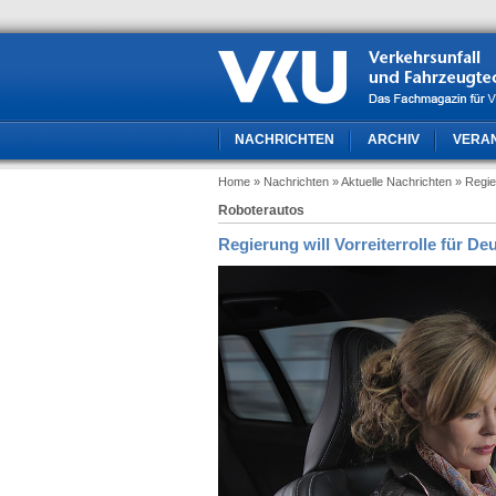
NACHRICHTEN
ARCHIV
VERA
Home
» Nachrichten
» Aktuelle Nachrichten
» Regie
Roboterautos
Regierung will Vorreiterrolle für De