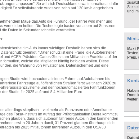
zusätz
cklungen anpassen". So will sich Deutschland etwa international dafür
Sie ke
digkeit für selbstfahrende Autos von zehn auf 130 km/h angehoben
und imm
unehmendem Maße das Auto die Führung, der Fahrer wird mehr und
us vermeiden helfen. Die Technologie basiert vor allem auf Sensoren
die Daten in Sekundenschnelle verarbeiten.
Mini
tz
atensicherheit im Auto immer wichtiger. Deshalb haben sich die
Maxi-P
Datenschutz geeinigt. "Datenschutz ist eine Frage, die Autohersteller
Testen
ef und ACEA-Präsident Carlos Ghosn am Mittwoch in Frankfurt auf der
Preis.
 formuliert, welche die Mitglieder künftig befolgen wollen. Diese
unden, die Wahrung von Privatsphäre, Datensicherheit und eine
egten Studie wird hochautomatisiertes Fahren auf Autobahnen bis
Kont
ahrerlose Fahrzeuge auf öffentlichen Straßen "erst weit nach 2020 zu
 Fahrerassistenzsysteme und der hochautomatisierten Fahrfunktionen
Haben 
der Studie für 2025 auf rund 8,4 Milliarden Euro.
Dann k
weiter!
s allerdings skeptisch – viel mehr als Franzosen oder Amerikaner.
ge des Forsa-Instituts im Auftrag der Prüforganisation Dekra kommt zu
utschen glauben, dass sich autonom fahrende Autos in den kommenden
echnen erst in 20 Jahren damit, 31 Prozent glauben überhaupt nicht
Daten
Befragten bis 2025 mit autonom fahrenden Autos, in den USA 33
Datenb