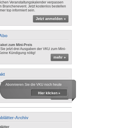
lichen Veranstaltungskalender verpassen
in Branchenevent. Jetzt kostenlos bestellen
er top informiert sein.
Jetzt anmelden »
-Abo
aket zum Mini-Preis
 Sie jetzt drei Ausgaben der VKU zum Mini-
 Keine Kündigung nötig!
mehr »
akt
Sie noch Fragen?
Abonnieren Sie die VKU noch heute
ontaktieren Sie uns - wir helfen Ihnen gerne
Hier klicken »
mehr »
blätter-Archiv
lätter