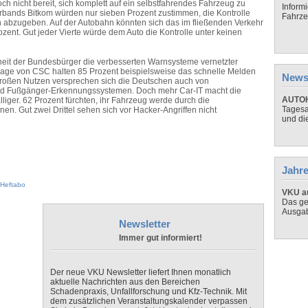
ch nicht bereit, sich komplett auf ein selbstfahrendes Fahrzeug zu
Inform
rbands Bitkom würden nur sieben Prozent zustimmen, die Kontrolle
Fahrze
n abzugeben. Auf der Autobahn könnten sich das im fließenden Verkehr
ozent. Gut jeder Vierte würde dem Auto die Kontrolle unter keinen
rheit der Bundesbürger die verbesserten Warnsysteme vernetzter
rage von CSC halten 85 Prozent beispielsweise das schnelle Melden
News
. Großen Nutzen versprechen sich die Deutschen auch von
und Fußgänger-Erkennungssystemen. Doch mehr Car-IT macht die
AUTOH
iger. 62 Prozent fürchten, ihr Fahrzeug werde durch die
Tagesa
nen. Gut zwei Drittel sehen sich vor Hacker-Angriffen nicht
und di
Jahre
Heftabo
VKU au
Das ge
Ausga
Newsletter
Immer gut informiert!
Der neue VKU Newsletter liefert Ihnen monatlich
aktuelle Nachrichten aus den Bereichen
Schadenpraxis, Unfallforschung und Kfz-Technik. Mit
dem zusätzlichen Veranstaltungskalender verpassen