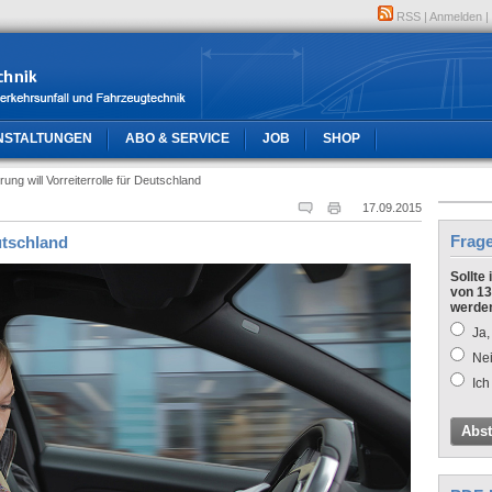
RSS
|
Anmelden
|
NSTALTUNGEN
ABO & SERVICE
JOB
SHOP
rung will Vorreiterrolle für Deutschland
17.09.2015
Frag
utschland
Sollte
von 13
werde
Ja,
Nei
Ich
Abs