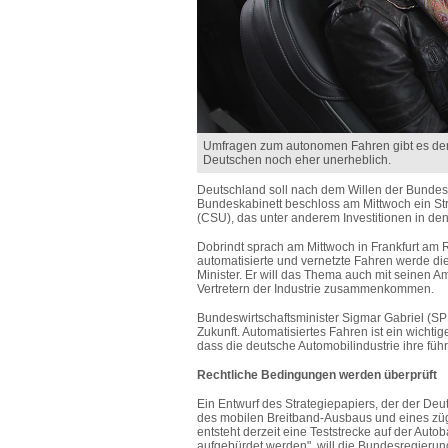
Umfragen zum autonomen Fahren gibt es der
Deutschen noch eher unerheblich.
Deutschland soll nach dem Willen der Bundes
Bundeskabinett beschloss am Mittwoch ein St
(CSU), das unter anderem Investitionen in den A
Dobrindt sprach am Mittwoch in Frankfurt am 
automatisierte und vernetzte Fahren werde di
Minister. Er will das Thema auch mit seinen A
Vertretern der Industrie zusammenkommen.
Bundeswirtschaftsminister Sigmar Gabriel (SP
Zukunft. Automatisiertes Fahren ist ein wichti
dass die deutsche Automobilindustrie ihre füh
Rechtliche Bedingungen werden überprüft
Ein Entwurf des Strategiepapiers, der der De
des mobilen Breitband-Ausbaus und eines züg
entsteht derzeit eine Teststrecke auf der Aut
aufgebürdet werden", will die Bundesregieru