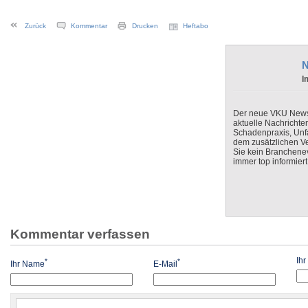
Zurück
Kommentar
Drucken
Heftabo
N
I
Der neue VKU Newsle
aktuelle Nachrichte
Schadenpraxis, Unfa
dem zusätzlichen V
Sie kein Branchenev
immer top informiert
Kommentar verfassen
Ih
*
*
Ihr Name
E-Mail